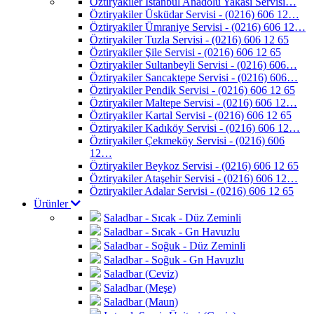
Öztiryakiler İstanbul Anadolu Yakası Servisi…
Öztiryakiler Üsküdar Servisi - (0216) 606 12…
Öztiryakiler Ümraniye Servisi - (0216) 606 12…
Öztiryakiler Tuzla Servisi - (0216) 606 12 65
Öztiryakiler Şile Servisi - (0216) 606 12 65
Öztiryakiler Sultanbeyli Servisi - (0216) 606…
Öztiryakiler Sancaktepe Servisi - (0216) 606…
Öztiryakiler Pendik Servisi - (0216) 606 12 65
Öztiryakiler Maltepe Servisi - (0216) 606 12…
Öztiryakiler Kartal Servisi - (0216) 606 12 65
Öztiryakiler Kadıköy Servisi - (0216) 606 12…
Öztiryakiler Çekmeköy Servisi - (0216) 606
12…
Öztiryakiler Beykoz Servisi - (0216) 606 12 65
Öztiryakiler Ataşehir Servisi - (0216) 606 12…
Öztiryakiler Adalar Servisi - (0216) 606 12 65
Ürünler
Saladbar - Sıcak - Düz Zeminli
Saladbar - Sıcak - Gn Havuzlu
Saladbar - Soğuk - Düz Zeminli
Saladbar - Soğuk - Gn Havuzlu
Saladbar (Ceviz)
Saladbar (Meşe)
Saladbar (Maun)