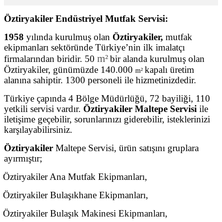
Öztiryakiler Endüstriyel Mutfak Servisi:
1958
yılında kurulmuş olan
Öztiryakiler,
mutfak
ekipmanları sektöründe Türkiye’nin ilk imalatçı
m²
firmalarından biridir. 50
bir alanda kurulmuş olan
Öztiryakiler, günümüzde 140.000
kapalı üretim
m²
alanına sahiptir. 1300 personeli ile hizmetinizdedir.
Türkiye çapında 4 Bölge Müdürlüğü, 72 bayiliği, 110
yetkili servisi vardır.
Öztiryakiler Maltepe Servisi
ile
iletişime geçebilir, sorunlarınızı giderebilir, isteklerinizi
karşılayabilirsiniz.
Öztiryakiler
Maltepe Servisi, ürün satışını gruplara
ayırmıştır;
Öztiryakiler Ana Mutfak Ekipmanları,
Öztiryakiler Bulaşıkhane Ekipmanları,
Öztiryakiler Bulaşık Makinesi Ekipmanları,