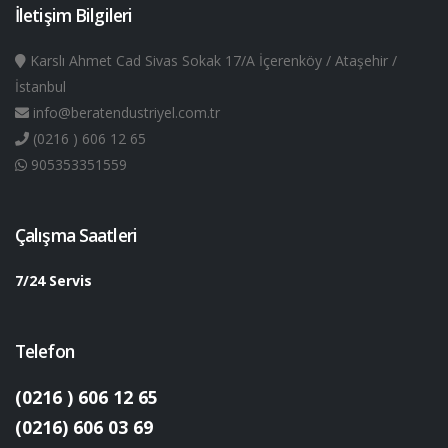
İletişim Bilgileri
Karslı Ahmet Cad Sivas Sokak 17/A İçerenköy / Ataşehir /
İstanbul
info@beratendustriyel.com.tr
(0216 ) 606 12 65
905353351559
Çalışma Saatleri
7/24 Servis
Telefon
(0216 ) 606 12 65
(0216) 606 03 69