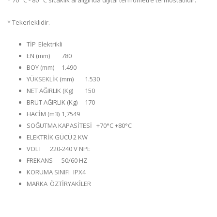
* 70 °C - 80 °C sıcaklık aralığında dijital termometre termostatlıdır.
* Tekerleklidir.
TİP
Elektrikli
EN (mm)
780
BOY (mm)
1.490
YÜKSEKLİK (mm)
1.530
NET AĞIRLIK (Kg)
150
BRÜT AĞIRLIK (Kg)
170
HACİM (m3)
1,7549
SOĞUTMA KAPASİTESİ
+70°C +80°C
ELEKTRİK GÜCÜ
2 KW
VOLT
220-240 V NPE
FREKANS
50/60 HZ
KORUMA SINIFI
IPX4
MARKA
ÖZTİRYAKİLER