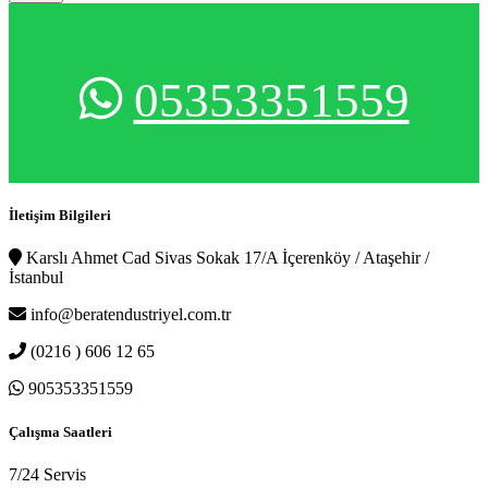
05353351559
İletişim Bilgileri
Karslı Ahmet Cad Sivas Sokak 17/A İçerenköy / Ataşehir /
İstanbul
info@beratendustriyel.com.tr
(0216 ) 606 12 65
905353351559
Çalışma Saatleri
7/24 Servis