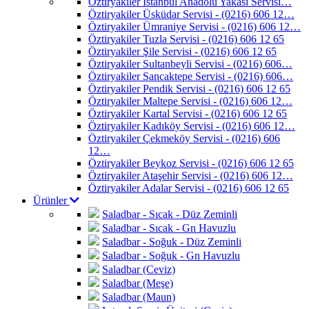
Öztiryakiler İstanbul Anadolu Yakası Servisi…
Öztiryakiler Üsküdar Servisi - (0216) 606 12…
Öztiryakiler Ümraniye Servisi - (0216) 606 12…
Öztiryakiler Tuzla Servisi - (0216) 606 12 65
Öztiryakiler Şile Servisi - (0216) 606 12 65
Öztiryakiler Sultanbeyli Servisi - (0216) 606…
Öztiryakiler Sancaktepe Servisi - (0216) 606…
Öztiryakiler Pendik Servisi - (0216) 606 12 65
Öztiryakiler Maltepe Servisi - (0216) 606 12…
Öztiryakiler Kartal Servisi - (0216) 606 12 65
Öztiryakiler Kadıköy Servisi - (0216) 606 12…
Öztiryakiler Çekmeköy Servisi - (0216) 606
12…
Öztiryakiler Beykoz Servisi - (0216) 606 12 65
Öztiryakiler Ataşehir Servisi - (0216) 606 12…
Öztiryakiler Adalar Servisi - (0216) 606 12 65
Ürünler
Saladbar - Sıcak - Düz Zeminli
Saladbar - Sıcak - Gn Havuzlu
Saladbar - Soğuk - Düz Zeminli
Saladbar - Soğuk - Gn Havuzlu
Saladbar (Ceviz)
Saladbar (Meşe)
Saladbar (Maun)