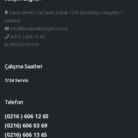
Karslı Ahmet Cad Sivas Sokak 17/A İçerenköy / Ataşehir /
İstanbul
info@beratendustriyel.com.tr
(0216 ) 606 12 65
905353351559
Çalışma Saatleri
7/24 Servis
Telefon
(0216 ) 606 12 65
(0216) 606 03 69
(0216) 606 13 65