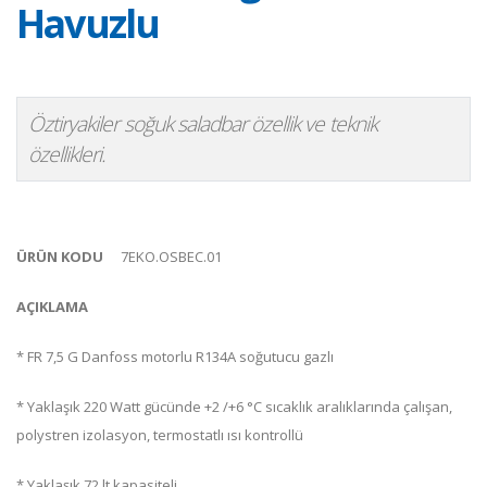
Havuzlu
Öztiryakiler soğuk saladbar özellik ve teknik
özellikleri.
ÜRÜN KODU
7EKO.OSBEC.01
AÇIKLAMA
* FR 7,5 G Danfoss motorlu R134A soğutucu gazlı
* Yaklaşık 220 Watt gücünde +2 /+6 °C sıcaklık aralıklarında çalışan,
polystren izolasyon, termostatlı ısı kontrollü
* Yaklaşık 72 lt kapasiteli,