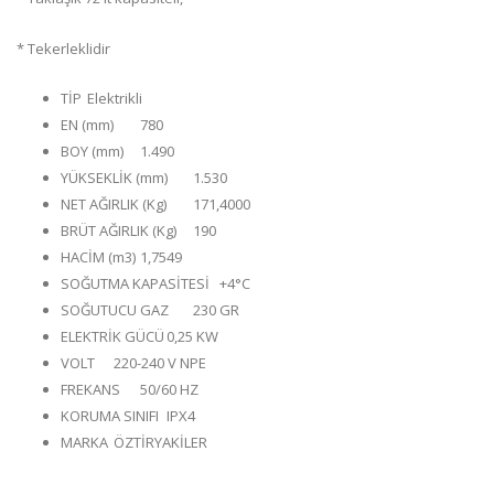
* Tekerleklidir
TİP
Elektrikli
EN (mm)
780
BOY (mm)
1.490
YÜKSEKLİK (mm)
1.530
NET AĞIRLIK (Kg)
171,4000
BRÜT AĞIRLIK (Kg)
190
HACİM (m3)
1,7549
SOĞUTMA KAPASİTESİ
+4°C
SOĞUTUCU GAZ
230 GR
ELEKTRİK GÜCÜ
0,25 KW
VOLT
220-240 V NPE
FREKANS
50/60 HZ
KORUMA SINIFI
IPX4
MARKA
ÖZTİRYAKİLER