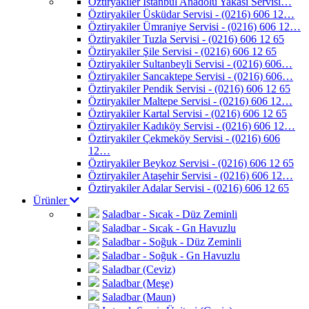
Öztiryakiler İstanbul Anadolu Yakası Servisi…
Öztiryakiler Üsküdar Servisi - (0216) 606 12…
Öztiryakiler Ümraniye Servisi - (0216) 606 12…
Öztiryakiler Tuzla Servisi - (0216) 606 12 65
Öztiryakiler Şile Servisi - (0216) 606 12 65
Öztiryakiler Sultanbeyli Servisi - (0216) 606…
Öztiryakiler Sancaktepe Servisi - (0216) 606…
Öztiryakiler Pendik Servisi - (0216) 606 12 65
Öztiryakiler Maltepe Servisi - (0216) 606 12…
Öztiryakiler Kartal Servisi - (0216) 606 12 65
Öztiryakiler Kadıköy Servisi - (0216) 606 12…
Öztiryakiler Çekmeköy Servisi - (0216) 606
12…
Öztiryakiler Beykoz Servisi - (0216) 606 12 65
Öztiryakiler Ataşehir Servisi - (0216) 606 12…
Öztiryakiler Adalar Servisi - (0216) 606 12 65
Ürünler
Saladbar - Sıcak - Düz Zeminli
Saladbar - Sıcak - Gn Havuzlu
Saladbar - Soğuk - Düz Zeminli
Saladbar - Soğuk - Gn Havuzlu
Saladbar (Ceviz)
Saladbar (Meşe)
Saladbar (Maun)