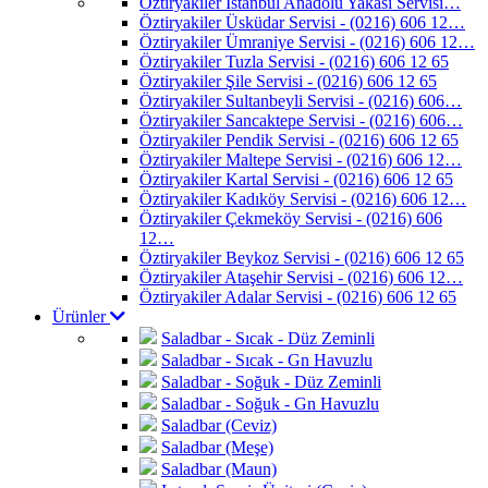
Öztiryakiler İstanbul Anadolu Yakası Servisi…
Öztiryakiler Üsküdar Servisi - (0216) 606 12…
Öztiryakiler Ümraniye Servisi - (0216) 606 12…
Öztiryakiler Tuzla Servisi - (0216) 606 12 65
Öztiryakiler Şile Servisi - (0216) 606 12 65
Öztiryakiler Sultanbeyli Servisi - (0216) 606…
Öztiryakiler Sancaktepe Servisi - (0216) 606…
Öztiryakiler Pendik Servisi - (0216) 606 12 65
Öztiryakiler Maltepe Servisi - (0216) 606 12…
Öztiryakiler Kartal Servisi - (0216) 606 12 65
Öztiryakiler Kadıköy Servisi - (0216) 606 12…
Öztiryakiler Çekmeköy Servisi - (0216) 606
12…
Öztiryakiler Beykoz Servisi - (0216) 606 12 65
Öztiryakiler Ataşehir Servisi - (0216) 606 12…
Öztiryakiler Adalar Servisi - (0216) 606 12 65
Ürünler
Saladbar - Sıcak - Düz Zeminli
Saladbar - Sıcak - Gn Havuzlu
Saladbar - Soğuk - Düz Zeminli
Saladbar - Soğuk - Gn Havuzlu
Saladbar (Ceviz)
Saladbar (Meşe)
Saladbar (Maun)