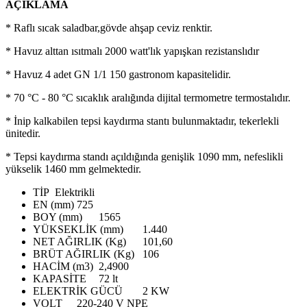
AÇIKLAMA
* Raflı sıcak saladbar,gövde ahşap ceviz renktir.
* Havuz alttan ısıtmalı 2000 watt'lık yapışkan rezistanslıdır
* Havuz 4 adet GN 1/1 150 gastronom kapasitelidir.
* 70 °C - 80 °C sıcaklık aralığında dijital termometre termostalıdır.
* İnip kalkabilen tepsi kaydırma stantı bulunmaktadır, tekerlekli
ünitedir.
* Tepsi kaydırma standı açıldığında genişlik 1090 mm, nefeslikli
yükselik 1460 mm gelmektedir.
TİP
Elektrikli
EN (mm)
725
BOY (mm)
1565
YÜKSEKLİK (mm)
1.440
NET AĞIRLIK (Kg)
101,60
BRÜT AĞIRLIK (Kg)
106
HACİM (m3)
2,4900
KAPASİTE
72 lt
ELEKTRİK GÜCÜ
2 KW
VOLT
220-240 V NPE