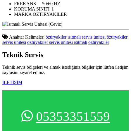
FREKANS
50/60 HZ
KORUMA SINIFI
1
MARKA
ÖZTİRYAKİLER
Anahtar Kelimeler:
öztiryakiler ısıtmalı servis ünitesi
öztiryakiler
servis ünitesi
öztiryakiler servis ünitesi ısıtmalı
öztiryakiler
Teknik
Servis
Teknik sevis bölgeleri ve almak istediğiniz bilgiler için lütfen iletişim
sayfasını ziyaret ediniz.
İLETİŞİM
05353351559