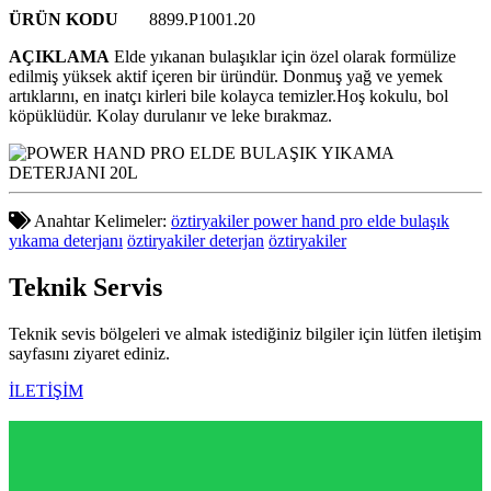
ÜRÜN KODU
8899.P1001.20
AÇIKLAMA
Elde yıkanan bulaşıklar için özel olarak formülize
edilmiş yüksek aktif içeren bir üründür. Donmuş yağ ve yemek
artıklarını, en inatçı kirleri bile kolayca temizler.Hoş kokulu, bol
köpüklüdür. Kolay durulanır ve leke bırakmaz.
Anahtar Kelimeler:
öztiryakiler power hand pro elde bulaşık
yıkama deterjanı
öztiryakiler deterjan
öztiryakiler
Teknik
Servis
Teknik sevis bölgeleri ve almak istediğiniz bilgiler için lütfen iletişim
sayfasını ziyaret ediniz.
İLETİŞİM