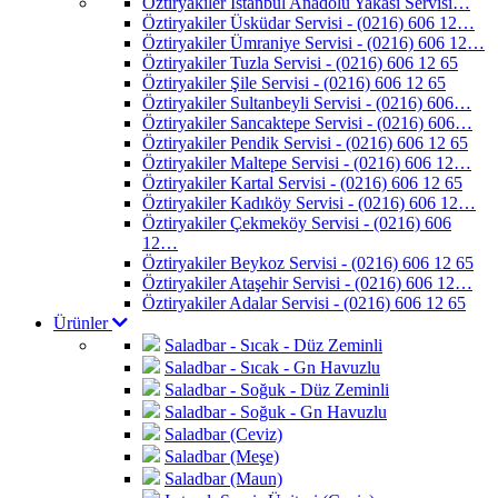
Öztiryakiler İstanbul Anadolu Yakası Servisi…
Öztiryakiler Üsküdar Servisi - (0216) 606 12…
Öztiryakiler Ümraniye Servisi - (0216) 606 12…
Öztiryakiler Tuzla Servisi - (0216) 606 12 65
Öztiryakiler Şile Servisi - (0216) 606 12 65
Öztiryakiler Sultanbeyli Servisi - (0216) 606…
Öztiryakiler Sancaktepe Servisi - (0216) 606…
Öztiryakiler Pendik Servisi - (0216) 606 12 65
Öztiryakiler Maltepe Servisi - (0216) 606 12…
Öztiryakiler Kartal Servisi - (0216) 606 12 65
Öztiryakiler Kadıköy Servisi - (0216) 606 12…
Öztiryakiler Çekmeköy Servisi - (0216) 606
12…
Öztiryakiler Beykoz Servisi - (0216) 606 12 65
Öztiryakiler Ataşehir Servisi - (0216) 606 12…
Öztiryakiler Adalar Servisi - (0216) 606 12 65
Ürünler
Saladbar - Sıcak - Düz Zeminli
Saladbar - Sıcak - Gn Havuzlu
Saladbar - Soğuk - Düz Zeminli
Saladbar - Soğuk - Gn Havuzlu
Saladbar (Ceviz)
Saladbar (Meşe)
Saladbar (Maun)