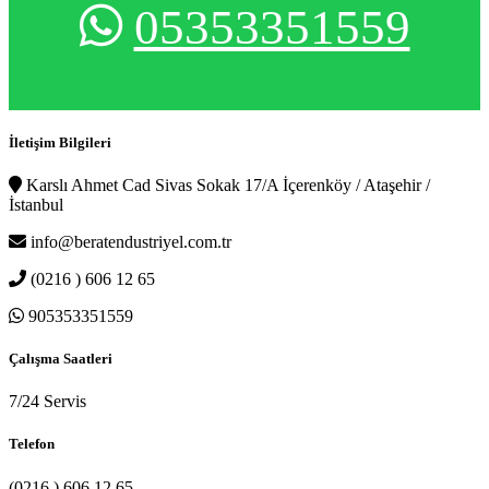
05353351559
İletişim Bilgileri
Karslı Ahmet Cad Sivas Sokak 17/A İçerenköy / Ataşehir /
İstanbul
info@beratendustriyel.com.tr
(0216 ) 606 12 65
905353351559
Çalışma Saatleri
7/24 Servis
Telefon
(0216 ) 606 12 65