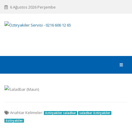
6 Ağustos 2026 Perşembe
Anahtar Kelimeler:
öztiryakiler saladbar
saladbar öztiryakiler
öztiryakiler