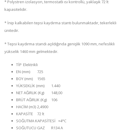
* Polystren izolasyon, termostatlı ısı kontrollü, yaklaşık 72 lt
kapasitelidir.
* İnip kalkabilen tepsi kaydırma stantı bulunmaktadır, tekerlekli
ünitedir.
* Tepsi kaydırma standı açıldığında genişlik 1090 mm, nefeslikli
yükselik 1460 mm gelmektedir.
TİP
Elektrikli
EN (mm)
725
BOY (mm)
1565
YÜKSEKLİK (mm)
1.440
NET AĞIRLIK (Kg)
148,00
BRÜT AĞIRLIK (Kg)
106
HACİM (m3)
2,4900
KAPASİTE
72 lt
SOĞUTMA KAPASİTESİ
+4°C
SOĞUTUCU GAZ
R134 A