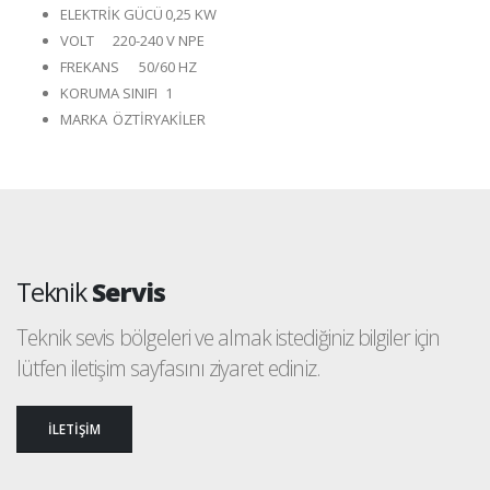
ELEKTRİK GÜCÜ
0,25 KW
VOLT
220-240 V NPE
FREKANS
50/60 HZ
KORUMA SINIFI
1
MARKA
ÖZTİRYAKİLER
Teknik
Servis
Teknik sevis bölgeleri ve almak istediğiniz bilgiler için
lütfen iletişim sayfasını ziyaret ediniz.
İLETİŞİM