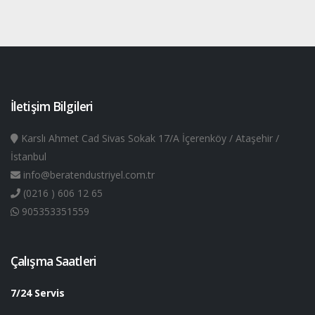
İletişim Bilgileri
Karslı Ahmet Cad Sivas Sokak 17/A İçerenköy / Ataşehir /
İstanbul
info@beratendustriyel.com.tr
(0216 ) 606 12 65
905353351559
Çalışma Saatleri
7/24 Servis