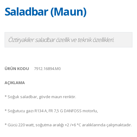
Saladbar (Maun)
Öztiryakiler saladbar özellik ve teknik özellikleri.
ÜRÜN KODU
7912.16894.M0
AÇIKLAMA
* Soğuk saladbar, gövde maun renktir.
* Soğutucu gazı R134 A, FR 7,5 G DANFOSS motorlu,
* Gücü 220 watt, soğutma aralığı +2 /+6 °C aralıklarında çalışmaktadır.