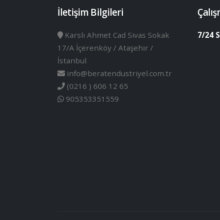
İletişim Bilgileri
Çalış
Karslı Ahmet Cad Sivas Sokak
7/24 S
17/A İçerenköy / Ataşehir /
İstanbul
info@beratendustriyel.com.tr
(0216 ) 606 12 65
905353351559