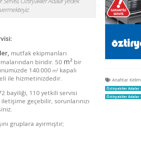
r Servisi, Öztiryakiler Adalar yedek
i vermekteyiz.
visi:
ler,
mutfak ekipmanları
m²
irmalarından biridir. 50
bir
 günümüzde 140.000
kapalı
m²
li ile hizmetinizdedir.
Anahtar Kelim
Öztiryakiler Adalar 
bayiliği, 110 yetkili servisi
Öztiryakiler Adalar
e iletişime geçebilir, sorunlarınızı
iniz.
ını gruplara ayırmıştır;