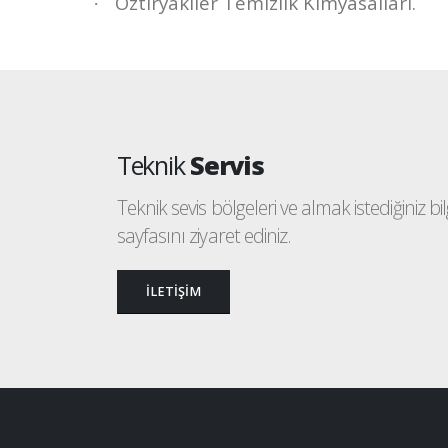
Öztiryakiler Temizlik Kimyasalları.
·
Teknik
Servis
Teknik sevis bölgeleri ve almak istediğiniz bilgi
sayfasını ziyaret ediniz.
İLETİŞİM