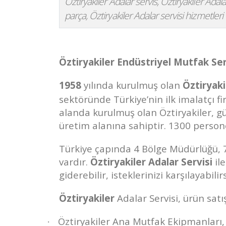
Öztiryakiler Adalar servis, Öztiryakiler Adala
parça, Öztiryakiler Adalar servisi hizmetler
Öztiryakiler Endüstriyel Mutfak Ser
1958
yılında kurulmuş olan
Öztiryaki
sektöründe Türkiye’nin ilk imalatçı f
alanda kurulmuş olan Öztiryakiler,
üretim alanına sahiptir. 1300 persone
Türkiye çapında 4 Bölge Müdürlüğü, 72 
vardır.
Öztiryakiler Adalar Servisi
il
giderebilir, isteklerinizi karşılayabilirs
Öztiryakiler
Adalar Servisi, ürün satış
Öztiryakiler Ana Mutfak Ekipmanları,
·