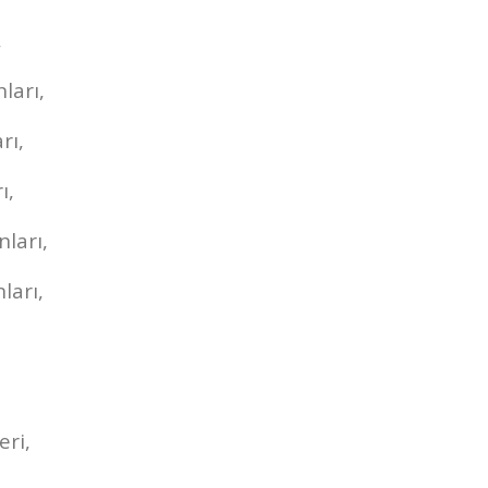
,
ları,
rı,
ı,
ları,
ları,
eri,