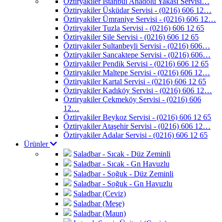
Öztiryakiler İstanbul Anadolu Yakası Servisi…
Öztiryakiler Üsküdar Servisi - (0216) 606 12…
Öztiryakiler Ümraniye Servisi - (0216) 606 12…
Öztiryakiler Tuzla Servisi - (0216) 606 12 65
Öztiryakiler Şile Servisi - (0216) 606 12 65
Öztiryakiler Sultanbeyli Servisi - (0216) 606…
Öztiryakiler Sancaktepe Servisi - (0216) 606…
Öztiryakiler Pendik Servisi - (0216) 606 12 65
Öztiryakiler Maltepe Servisi - (0216) 606 12…
Öztiryakiler Kartal Servisi - (0216) 606 12 65
Öztiryakiler Kadıköy Servisi - (0216) 606 12…
Öztiryakiler Çekmeköy Servisi - (0216) 606
12…
Öztiryakiler Beykoz Servisi - (0216) 606 12 65
Öztiryakiler Ataşehir Servisi - (0216) 606 12…
Öztiryakiler Adalar Servisi - (0216) 606 12 65
Ürünler
Saladbar - Sıcak - Düz Zeminli
Saladbar - Sıcak - Gn Havuzlu
Saladbar - Soğuk - Düz Zeminli
Saladbar - Soğuk - Gn Havuzlu
Saladbar (Ceviz)
Saladbar (Meşe)
Saladbar (Maun)