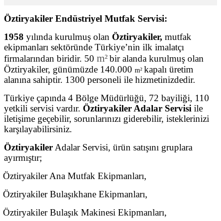
Öztiryakiler Endüstriyel Mutfak Servisi:
1958
yılında kurulmuş olan
Öztiryakiler,
mutfak
ekipmanları sektöründe Türkiye’nin ilk imalatçı
m²
firmalarından biridir. 50
bir alanda kurulmuş olan
Öztiryakiler, günümüzde 140.000
kapalı üretim
m²
alanına sahiptir. 1300 personeli ile hizmetinizdedir.
Türkiye çapında 4 Bölge Müdürlüğü, 72 bayiliği, 110
yetkili servisi vardır.
Öztiryakiler Adalar Servisi
ile
iletişime geçebilir, sorunlarınızı giderebilir, isteklerinizi
karşılayabilirsiniz.
Öztiryakiler
Adalar Servisi, ürün satışını gruplara
ayırmıştır;
Öztiryakiler Ana Mutfak Ekipmanları,
Öztiryakiler Bulaşıkhane Ekipmanları,
Öztiryakiler Bulaşık Makinesi Ekipmanları,