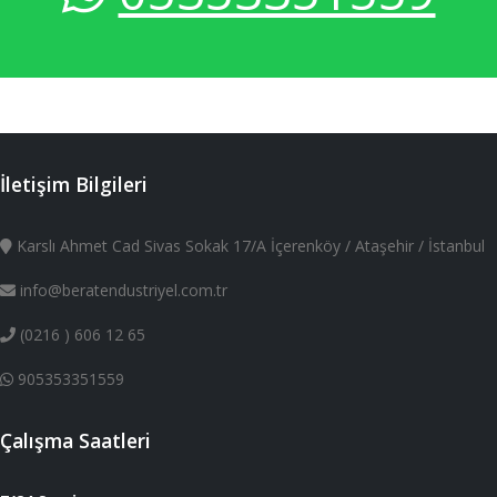
İletişim Bilgileri
Karslı Ahmet Cad Sivas Sokak 17/A İçerenköy / Ataşehir / İstanbul
info@beratendustriyel.com.tr
(0216 ) 606 12 65
905353351559
Çalışma Saatleri