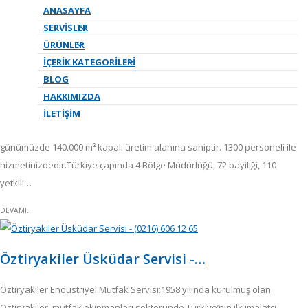
Kategori /
Servisler
ANASAYFA
SERVISLER
ÜRÜNLER
Öztiryakiler İstanbul Anadolu…
İÇERIK KATEGORILERI
BLOG
Öztiryakiler Endüstriyel Mutfak Servisi:1958 yılında kurulmuş olan
HAKKIMIZDA
Öztiryakiler, mutfak ekipmanları sektöründe Türkiye’nin ilk imalatçı
İLETIŞIM
firmalarından biridir. 50 m² bir alanda kurulmuş olan Öztiryakiler,
günümüzde 140.000 m² kapalı üretim alanına sahiptir. 1300 personeli ile
hizmetinizdedir.Türkiye çapında 4 Bölge Müdürlüğü, 72 bayiliği, 110
yetkili…
DEVAMI..
Öztiryakiler Üsküdar Servisi -…
Öztiryakiler Endüstriyel Mutfak Servisi:1958 yılında kurulmuş olan
Öztiryakiler, mutfak ekipmanları sektöründe Türkiye’nin ilk imalatçı