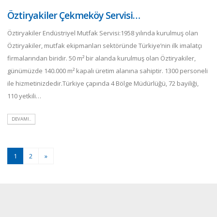
Öztiryakiler Çekmeköy Servisi…
Öztiryakiler Endüstriyel Mutfak Servisi:1958 yılında kurulmuş olan
Öztiryakiler, mutfak ekipmanları sektöründe Türkiye’nin ilk imalatçı
firmalarından biridir. 50 m² bir alanda kurulmuş olan Öztiryakiler,
günümüzde 140.000 m² kapalı üretim alanına sahiptir. 1300 personeli
ile hizmetinizdedir.Türkiye çapında 4 Bölge Müdürlüğü, 72 bayiliği,
110 yetkili…
DEVAMI..
1
2
»
(current)