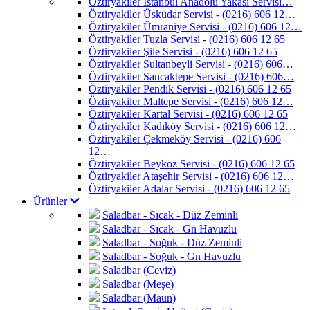
Öztiryakiler İstanbul Anadolu Yakası Servisi…
Öztiryakiler Üsküdar Servisi - (0216) 606 12…
Öztiryakiler Ümraniye Servisi - (0216) 606 12…
Öztiryakiler Tuzla Servisi - (0216) 606 12 65
Öztiryakiler Şile Servisi - (0216) 606 12 65
Öztiryakiler Sultanbeyli Servisi - (0216) 606…
Öztiryakiler Sancaktepe Servisi - (0216) 606…
Öztiryakiler Pendik Servisi - (0216) 606 12 65
Öztiryakiler Maltepe Servisi - (0216) 606 12…
Öztiryakiler Kartal Servisi - (0216) 606 12 65
Öztiryakiler Kadıköy Servisi - (0216) 606 12…
Öztiryakiler Çekmeköy Servisi - (0216) 606
12…
Öztiryakiler Beykoz Servisi - (0216) 606 12 65
Öztiryakiler Ataşehir Servisi - (0216) 606 12…
Öztiryakiler Adalar Servisi - (0216) 606 12 65
Ürünler
Saladbar - Sıcak - Düz Zeminli
Saladbar - Sıcak - Gn Havuzlu
Saladbar - Soğuk - Düz Zeminli
Saladbar - Soğuk - Gn Havuzlu
Saladbar (Ceviz)
Saladbar (Meşe)
Saladbar (Maun)