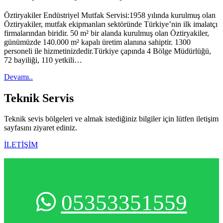
Öztiryakiler Endüstriyel Mutfak Servisi:1958 yılında kurulmuş olan
Öztiryakiler, mutfak ekipmanları sektöründe Türkiye’nin ilk imalatçı
firmalarından biridir. 50 m² bir alanda kurulmuş olan Öztiryakiler,
günümüzde 140.000 m² kapalı üretim alanına sahiptir. 1300
personeli ile hizmetinizdedir.Türkiye çapında 4 Bölge Müdürlüğü,
72 bayiliği, 110 yetkili…
Devamı..
Teknik
Servis
Teknik sevis bölgeleri ve almak istediğiniz bilgiler için lütfen iletişim
sayfasını ziyaret ediniz.
İLETİŞİM
05353351559