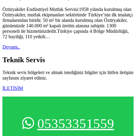
Öztiryakiler Endüstriyel Mutfak Servisi:1958 yılında kurulmuş olan
Öztiryakiler, mutfak ekipmanları sektöründe Türkiye’nin ilk imalatçı
firmalarından biridir. 50 m² bir alanda kurulmuş olan Öztiryakiler,
günümüzde 140.000 m² kapalı üretim alanına sahiptir. 1300
personeli ile hizmetinizdedir.Türkiye çapında 4 Bölge Müdürlüğü,
72 bayiliği, 110 yetkili…
Devamı..
Teknik
Servis
Teknik sevis bölgeleri ve almak istediğiniz bilgiler için lütfen iletişim
sayfasını ziyaret ediniz.
İLETİŞİM
05353351559