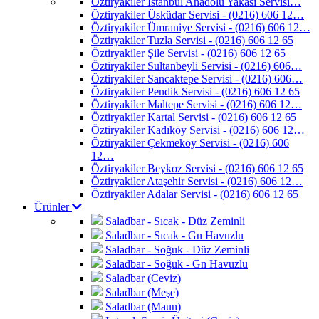
Öztiryakiler İstanbul Anadolu Yakası Servisi…
Öztiryakiler Üsküdar Servisi - (0216) 606 12…
Öztiryakiler Ümraniye Servisi - (0216) 606 12…
Öztiryakiler Tuzla Servisi - (0216) 606 12 65
Öztiryakiler Şile Servisi - (0216) 606 12 65
Öztiryakiler Sultanbeyli Servisi - (0216) 606…
Öztiryakiler Sancaktepe Servisi - (0216) 606…
Öztiryakiler Pendik Servisi - (0216) 606 12 65
Öztiryakiler Maltepe Servisi - (0216) 606 12…
Öztiryakiler Kartal Servisi - (0216) 606 12 65
Öztiryakiler Kadıköy Servisi - (0216) 606 12…
Öztiryakiler Çekmeköy Servisi - (0216) 606
12…
Öztiryakiler Beykoz Servisi - (0216) 606 12 65
Öztiryakiler Ataşehir Servisi - (0216) 606 12…
Öztiryakiler Adalar Servisi - (0216) 606 12 65
Ürünler
Saladbar - Sıcak - Düz Zeminli
Saladbar - Sıcak - Gn Havuzlu
Saladbar - Soğuk - Düz Zeminli
Saladbar - Soğuk - Gn Havuzlu
Saladbar (Ceviz)
Saladbar (Meşe)
Saladbar (Maun)