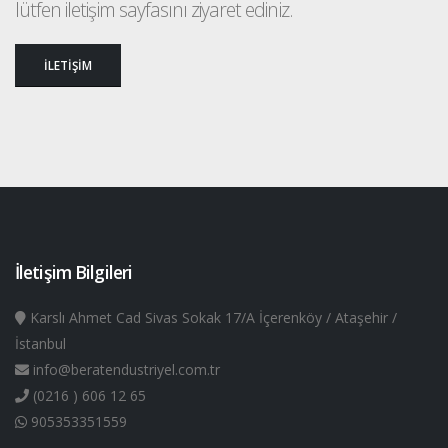
lütfen iletişim sayfasını ziyaret ediniz.
İLETİŞİM
İletişim Bilgileri
Karslı Ahmet Cad Sivas Sokak 17/A İçerenköy / Ataşehir /
İstanbul
info@beratendustriyel.com.tr
(0216 ) 606 12 65
905353351559