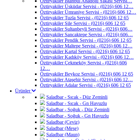
Öztiryakiler İstanbul Anadolu Yakası Servisi…
Öztiryakiler Üsküdar Servisi - (0216) 606 12…
Öztiryakiler Ümraniye Servisi - (0216) 606 12…
Öztiryakiler Tuzla Servisi - (0216) 606 12 65
Öztiryakiler Şile Servisi - (0216) 606 12 65
Öztiryakiler Sultanbeyli Servisi - (0216) 606…
Öztiryakiler Sancaktepe Servisi - (0216) 606…
Öztiryakiler Pendik Servisi - (0216) 606 12 65
Öztiryakiler Maltepe Servisi - (0216) 606 12…
Öztiryakiler Kartal Servisi - (0216) 606 12 65
Öztiryakiler Kadıköy Servisi - (0216) 606 12…
Öztiryakiler Çekmeköy Servisi - (0216) 606
12…
Öztiryakiler Beykoz Servisi - (0216) 606 12 65
Öztiryakiler Ataşehir Servisi - (0216) 606 12…
Öztiryakiler Adalar Servisi - (0216) 606 12 65
Ürünler
Saladbar - Sıcak - Düz Zeminli
Saladbar - Sıcak - Gn Havuzlu
Saladbar - Soğuk - Düz Zeminli
Saladbar - Soğuk - Gn Havuzlu
Saladbar (Ceviz)
Saladbar (Meşe)
Saladbar (Maun)