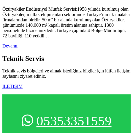
Öztiryakiler Endüstriyel Mutfak Servisi:1958 yılında kurulmuş olan
Öztiryakiler, mutfak ekipmanları sektöründe Türkiye’nin ilk imalatçı
firmalarından biridir. 50 m² bir alanda kurulmuş olan Öztiryakiler,
günümüzde 140.000 m² kapalı üretim alanına sahiptir. 1300
personeli ile hizmetinizdedir.Türkiye çapında 4 Bölge Müdürlüğü,
72 bayiliği, 110 yetkili…
Devamı..
Teknik
Servis
Teknik sevis bölgeleri ve almak istediğiniz bilgiler için lütfen iletişim
sayfasını ziyaret ediniz.
İLETİŞİM
05353351559