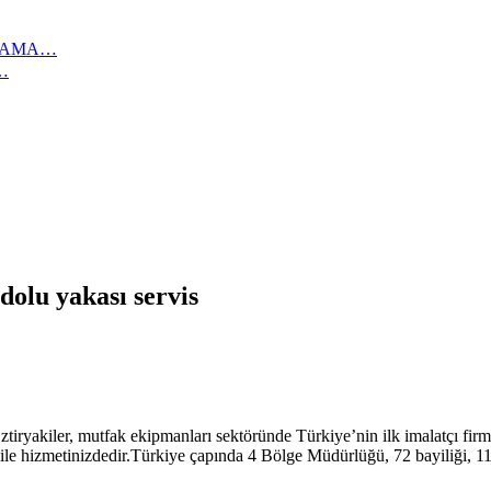
IKAMA…
…
dolu yakası servis
iryakiler, mutfak ekipmanları sektöründe Türkiye’nin ilk imalatçı firma
ile hizmetinizdedir.Türkiye çapında 4 Bölge Müdürlüğü, 72 bayiliği, 1