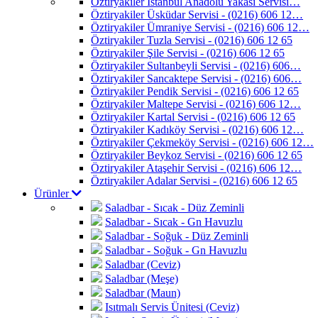
Öztiryakiler İstanbul Anadolu Yakası Servisi…
Öztiryakiler Üsküdar Servisi - (0216) 606 12…
Öztiryakiler Ümraniye Servisi - (0216) 606 12…
Öztiryakiler Tuzla Servisi - (0216) 606 12 65
Öztiryakiler Şile Servisi - (0216) 606 12 65
Öztiryakiler Sultanbeyli Servisi - (0216) 606…
Öztiryakiler Sancaktepe Servisi - (0216) 606…
Öztiryakiler Pendik Servisi - (0216) 606 12 65
Öztiryakiler Maltepe Servisi - (0216) 606 12…
Öztiryakiler Kartal Servisi - (0216) 606 12 65
Öztiryakiler Kadıköy Servisi - (0216) 606 12…
Öztiryakiler Çekmeköy Servisi - (0216) 606 12…
Öztiryakiler Beykoz Servisi - (0216) 606 12 65
Öztiryakiler Ataşehir Servisi - (0216) 606 12…
Öztiryakiler Adalar Servisi - (0216) 606 12 65
Ürünler
Saladbar - Sıcak - Düz Zeminli
Saladbar - Sıcak - Gn Havuzlu
Saladbar - Soğuk - Düz Zeminli
Saladbar - Soğuk - Gn Havuzlu
Saladbar (Ceviz)
Saladbar (Meşe)
Saladbar (Maun)
Isıtmalı Servis Ünitesi (Ceviz)