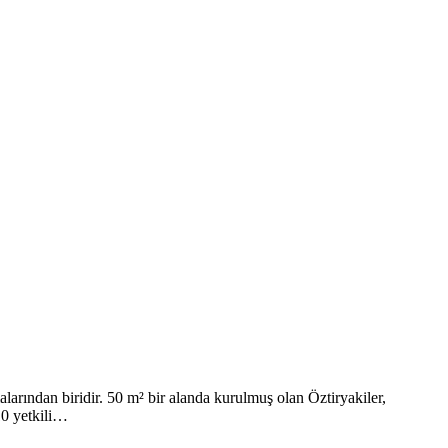
larından biridir. 50 m² bir alanda kurulmuş olan Öztiryakiler,
10 yetkili…