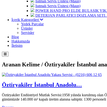
Isıtmalı Servis Ünitesi (Maun)
Isıtmalı Servis Ünitesi (Maun)
POWER HAND PRO ELDE BULAŞIK Y
DETERJAN PARLATICI DOZLAMA SETI
İçerik Kategorileri
Yedek Parçalar
Ürünler
Servisler
Blog
Hakkımızda
İletişim
Aranan Kelime /
Öztiryakiler İstanbul ana
Öztiryakiler İstanbul Anadolu…
Öztiryakiler Endüstriyel Mutfak Servisi:1958 yılında kurulmuş olan Özt
günümüzde 140.000 m² kapalı üretim alanına sahiptir. 1300 personeli 