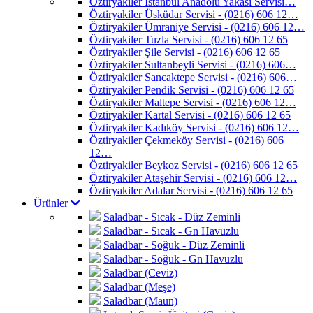
Öztiryakiler İstanbul Anadolu Yakası Servisi…
Öztiryakiler Üsküdar Servisi - (0216) 606 12…
Öztiryakiler Ümraniye Servisi - (0216) 606 12…
Öztiryakiler Tuzla Servisi - (0216) 606 12 65
Öztiryakiler Şile Servisi - (0216) 606 12 65
Öztiryakiler Sultanbeyli Servisi - (0216) 606…
Öztiryakiler Sancaktepe Servisi - (0216) 606…
Öztiryakiler Pendik Servisi - (0216) 606 12 65
Öztiryakiler Maltepe Servisi - (0216) 606 12…
Öztiryakiler Kartal Servisi - (0216) 606 12 65
Öztiryakiler Kadıköy Servisi - (0216) 606 12…
Öztiryakiler Çekmeköy Servisi - (0216) 606
12…
Öztiryakiler Beykoz Servisi - (0216) 606 12 65
Öztiryakiler Ataşehir Servisi - (0216) 606 12…
Öztiryakiler Adalar Servisi - (0216) 606 12 65
Ürünler
Saladbar - Sıcak - Düz Zeminli
Saladbar - Sıcak - Gn Havuzlu
Saladbar - Soğuk - Düz Zeminli
Saladbar - Soğuk - Gn Havuzlu
Saladbar (Ceviz)
Saladbar (Meşe)
Saladbar (Maun)