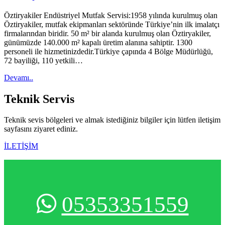
Öztiryakiler Endüstriyel Mutfak Servisi:1958 yılında kurulmuş olan
Öztiryakiler, mutfak ekipmanları sektöründe Türkiye’nin ilk imalatçı
firmalarından biridir. 50 m² bir alanda kurulmuş olan Öztiryakiler,
günümüzde 140.000 m² kapalı üretim alanına sahiptir. 1300
personeli ile hizmetinizdedir.Türkiye çapında 4 Bölge Müdürlüğü,
72 bayiliği, 110 yetkili…
Devamı..
Teknik
Servis
Teknik sevis bölgeleri ve almak istediğiniz bilgiler için lütfen iletişim
sayfasını ziyaret ediniz.
İLETİŞİM
05353351559