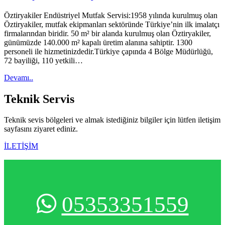
Öztiryakiler Endüstriyel Mutfak Servisi:1958 yılında kurulmuş olan
Öztiryakiler, mutfak ekipmanları sektöründe Türkiye’nin ilk imalatçı
firmalarından biridir. 50 m² bir alanda kurulmuş olan Öztiryakiler,
günümüzde 140.000 m² kapalı üretim alanına sahiptir. 1300
personeli ile hizmetinizdedir.Türkiye çapında 4 Bölge Müdürlüğü,
72 bayiliği, 110 yetkili…
Devamı..
Teknik
Servis
Teknik sevis bölgeleri ve almak istediğiniz bilgiler için lütfen iletişim
sayfasını ziyaret ediniz.
İLETİŞİM
05353351559