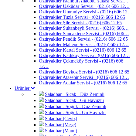
Öztiryakiler İstanbul Anadolu Yakası Servisi…
Öztiryakiler Üsküdar Servisi - (0216) 606 12…
Öztiryakiler Ümraniye Servisi - (0216) 606 12…
Öztiryakiler Tuzla Servisi - (0216) 606 12 65
Öztiryakiler Şile Servisi - (0216) 606 12 65
Öztiryakiler Sultanbeyli Servisi - (0216) 606…
Öztiryakiler Sancaktepe Servisi - (0216) 606…
Öztiryakiler Pendik Servisi - (0216) 606 12 65
Öztiryakiler Maltepe Servisi - (0216) 606 12…
Öztiryakiler Kartal Servisi - (0216) 606 12 65
Öztiryakiler Kadıköy Servisi - (0216) 606 12…
Öztiryakiler Çekmeköy Servisi - (0216) 606
12…
Öztiryakiler Beykoz Servisi - (0216) 606 12 65
Öztiryakiler Ataşehir Servisi - (0216) 606 12…
Öztiryakiler Adalar Servisi - (0216) 606 12 65
Ürünler
Saladbar - Sıcak - Düz Zeminli
Saladbar - Sıcak - Gn Havuzlu
Saladbar - Soğuk - Düz Zeminli
Saladbar - Soğuk - Gn Havuzlu
Saladbar (Ceviz)
Saladbar (Meşe)
Saladbar (Maun)