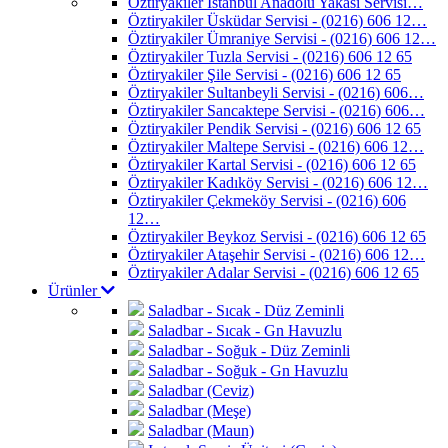
Öztiryakiler İstanbul Anadolu Yakası Servisi…
Öztiryakiler Üsküdar Servisi - (0216) 606 12…
Öztiryakiler Ümraniye Servisi - (0216) 606 12…
Öztiryakiler Tuzla Servisi - (0216) 606 12 65
Öztiryakiler Şile Servisi - (0216) 606 12 65
Öztiryakiler Sultanbeyli Servisi - (0216) 606…
Öztiryakiler Sancaktepe Servisi - (0216) 606…
Öztiryakiler Pendik Servisi - (0216) 606 12 65
Öztiryakiler Maltepe Servisi - (0216) 606 12…
Öztiryakiler Kartal Servisi - (0216) 606 12 65
Öztiryakiler Kadıköy Servisi - (0216) 606 12…
Öztiryakiler Çekmeköy Servisi - (0216) 606
12…
Öztiryakiler Beykoz Servisi - (0216) 606 12 65
Öztiryakiler Ataşehir Servisi - (0216) 606 12…
Öztiryakiler Adalar Servisi - (0216) 606 12 65
Ürünler
Saladbar - Sıcak - Düz Zeminli
Saladbar - Sıcak - Gn Havuzlu
Saladbar - Soğuk - Düz Zeminli
Saladbar - Soğuk - Gn Havuzlu
Saladbar (Ceviz)
Saladbar (Meşe)
Saladbar (Maun)