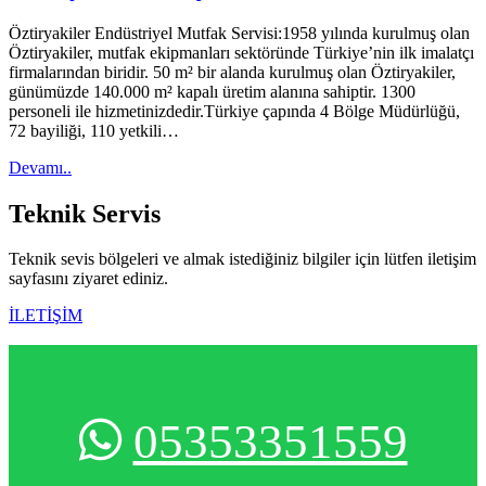
Öztiryakiler Endüstriyel Mutfak Servisi:1958 yılında kurulmuş olan
Öztiryakiler, mutfak ekipmanları sektöründe Türkiye’nin ilk imalatçı
firmalarından biridir. 50 m² bir alanda kurulmuş olan Öztiryakiler,
günümüzde 140.000 m² kapalı üretim alanına sahiptir. 1300
personeli ile hizmetinizdedir.Türkiye çapında 4 Bölge Müdürlüğü,
72 bayiliği, 110 yetkili…
Devamı..
Teknik
Servis
Teknik sevis bölgeleri ve almak istediğiniz bilgiler için lütfen iletişim
sayfasını ziyaret ediniz.
İLETİŞİM
05353351559