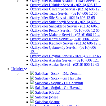
Öztiryakiler İstanbul Anadolu Yakası Servisi…
Öztiryakiler Üsküdar Servisi - (0216) 606 12…
Öztiryakiler Ümraniye Servisi - (0216) 606 12…
Öztiryakiler Tuzla Servisi - (0216) 606 12 65
Öztiryakiler Şile Servisi - (0216) 606 12 65
Öztiryakiler Sultanbeyli Servisi - (0216) 606…
Öztiryakiler Sancaktepe Servisi - (0216) 606…
Öztiryakiler Pendik Servisi - (0216) 606 12 65
Öztiryakiler Maltepe Servisi - (0216) 606 12…
Öztiryakiler Kartal Servisi - (0216) 606 12 65
Öztiryakiler Kadıköy Servisi - (0216) 606 12…
Öztiryakiler Çekmeköy Servisi - (0216) 606
12…
Öztiryakiler Beykoz Servisi - (0216) 606 12 65
Öztiryakiler Ataşehir Servisi - (0216) 606 12…
Öztiryakiler Adalar Servisi - (0216) 606 12 65
Ürünler
Saladbar - Sıcak - Düz Zeminli
Saladbar - Sıcak - Gn Havuzlu
Saladbar - Soğuk - Düz Zeminli
Saladbar - Soğuk - Gn Havuzlu
Saladbar (Ceviz)
Saladbar (Meşe)
Saladbar (Maun)