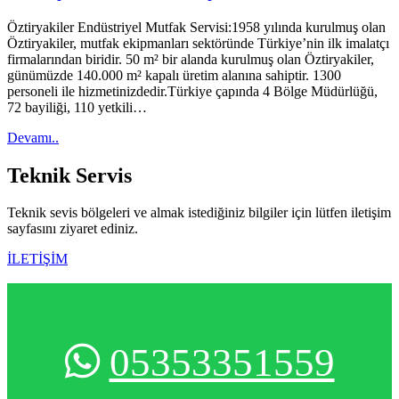
Öztiryakiler Endüstriyel Mutfak Servisi:1958 yılında kurulmuş olan
Öztiryakiler, mutfak ekipmanları sektöründe Türkiye’nin ilk imalatçı
firmalarından biridir. 50 m² bir alanda kurulmuş olan Öztiryakiler,
günümüzde 140.000 m² kapalı üretim alanına sahiptir. 1300
personeli ile hizmetinizdedir.Türkiye çapında 4 Bölge Müdürlüğü,
72 bayiliği, 110 yetkili…
Devamı..
Teknik
Servis
Teknik sevis bölgeleri ve almak istediğiniz bilgiler için lütfen iletişim
sayfasını ziyaret ediniz.
İLETİŞİM
05353351559