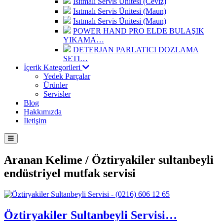
Isıtmalı Servis Ünitesi (Ceviz)
Isıtmalı Servis Ünitesi (Maun)
Isıtmalı Servis Ünitesi (Maun)
POWER HAND PRO ELDE BULAŞIK
YIKAMA…
DETERJAN PARLATICI DOZLAMA
SETI…
İçerik Kategorileri
Yedek Parçalar
Ürünler
Servisler
Blog
Hakkımızda
İletişim
Aranan Kelime /
Öztiryakiler sultanbeyli
endüstriyel mutfak servisi
Öztiryakiler Sultanbeyli Servisi…