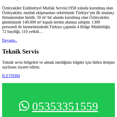
Öztiryakiler Endüstriyel Mutfak Servisi:1958 yılında kurulmuş olan
Öztiryakiler, mutfak ekipmanları sektöründe Türkiye’nin ilk imalatçı
firmalarından biridir. 50 m² bir alanda kurulmuş olan Öztiryakiler,
günümüzde 140.000 m² kapalı üretim alanına sahiptir. 1300
personeli ile hizmetinizdedir.Türkiye çapında 4 Bölge Müdürlüğü,
72 bayiliği, 110 yetkili…
Devamı..
Teknik
Servis
Teknik sevis bölgeleri ve almak istediğiniz bilgiler için lütfen iletişim
sayfasını ziyaret ediniz.
İLETİŞİM
05353351559