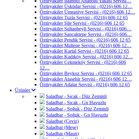
Öztiryakiler İstanbul Anadolu Yakası Servisi…
Öztiryakiler Üsküdar Servisi - (0216) 606 12…
Öztiryakiler Ümraniye Servisi - (0216) 606 12…
Öztiryakiler Tuzla Servisi - (0216) 606 12 65
Öztiryakiler Şile Servisi - (0216) 606 12 65
Öztiryakiler Sultanbeyli Servisi - (0216) 606…
Öztiryakiler Sancaktepe Servisi - (0216) 606…
Öztiryakiler Pendik Servisi - (0216) 606 12 65
Öztiryakiler Maltepe Servisi - (0216) 606 12…
Öztiryakiler Kartal Servisi - (0216) 606 12 65
Öztiryakiler Kadıköy Servisi - (0216) 606 12…
Öztiryakiler Çekmeköy Servisi - (0216) 606
12…
Öztiryakiler Beykoz Servisi - (0216) 606 12 65
Öztiryakiler Ataşehir Servisi - (0216) 606 12…
Öztiryakiler Adalar Servisi - (0216) 606 12 65
Ürünler
Saladbar - Sıcak - Düz Zeminli
Saladbar - Sıcak - Gn Havuzlu
Saladbar - Soğuk - Düz Zeminli
Saladbar - Soğuk - Gn Havuzlu
Saladbar (Ceviz)
Saladbar (Meşe)
Saladbar (Maun)