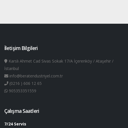
İletişim Bilgileri
Karslı Ahmet Cad Sivas Sokak 17/A İçerenköy / Ataşehir /
İstanbul
info@beratendustriyel.com.tr
(0216 ) 606 12 65
905353351559
Çalışma Saatleri
7/24 Servis