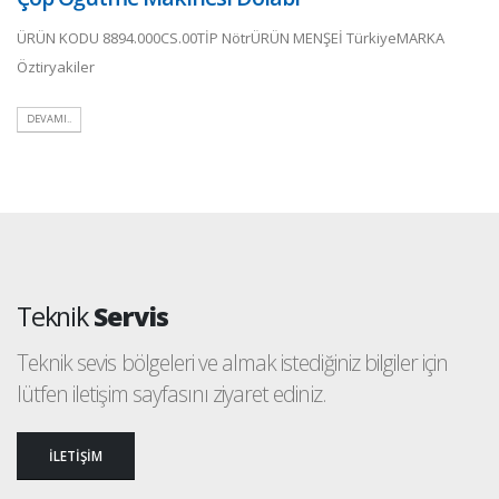
ÜRÜN KODU 8894.000CS.00TİP NötrÜRÜN MENŞEİ TürkiyeMARKA
Öztiryakiler
DEVAMI..
Teknik
Servis
Teknik sevis bölgeleri ve almak istediğiniz bilgiler için
lütfen iletişim sayfasını ziyaret ediniz.
İLETİŞİM