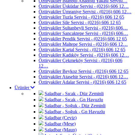
Öztiryakiler İstanbul Anadolu Yakası Servisi…
Öztiryakiler Üsküdar Servisi - (0216) 606 12…
Öztiryakiler Ümraniye Servisi - (0216) 606 12…
Öztiryakiler Tuzla Servisi - (0216) 606 12 65
Öztiryakiler Şile Servisi - (0216) 606 12 65
Öztiryakiler Sultanbeyli Servisi - (0216) 606…
Öztiryakiler Sancaktepe Servisi - (0216) 606…
Öztiryakiler Pendik Servisi - (0216) 606 12 65
Öztiryakiler Maltepe Servisi - (0216) 606 12…
Öztiryakiler Kartal Servisi - (0216) 606 12 65
Öztiryakiler Kadıköy Servisi - (0216) 606 12…
Öztiryakiler Çekmeköy Servisi - (0216) 606
12…
Öztiryakiler Beykoz Servisi - (0216) 606 12 65
Öztiryakiler Ataşehir Servisi - (0216) 606 12…
Öztiryakiler Adalar Servisi - (0216) 606 12 65
Ürünler
Saladbar - Sıcak - Düz Zeminli
Saladbar - Sıcak - Gn Havuzlu
Saladbar - Soğuk - Düz Zeminli
Saladbar - Soğuk - Gn Havuzlu
Saladbar (Ceviz)
Saladbar (Meşe)
Saladbar (Maun)