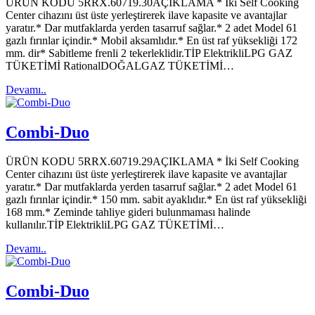
ÜRÜN KODU 5RRX.60719.30AÇIKLAMA * İki Self Cooking
Center cihazını üst üste yerleştirerek ilave kapasite ve avantajlar
yaratır.* Dar mutfaklarda yerden tasarruf sağlar.* 2 adet Model 61
gazlı fırınlar içindir.* Mobil aksamlıdır.* En üst raf yüksekliği 172
mm. dir* Sabitleme frenli 2 tekerleklidir.TİP ElektrikliLPG GAZ
TÜKETİMİ RationalDOĞALGAZ TÜKETİMİ…
Devamı..
Combi-Duo
ÜRÜN KODU 5RRX.60719.29AÇIKLAMA * İki Self Cooking
Center cihazını üst üste yerleştirerek ilave kapasite ve avantajlar
yaratır.* Dar mutfaklarda yerden tasarruf sağlar.* 2 adet Model 61
gazlı fırınlar içindir.* 150 mm. sabit ayaklıdır.* En üst raf yüksekliği
168 mm.* Zeminde tahliye gideri bulunmaması halinde
kullanılır.TİP ElektrikliLPG GAZ TÜKETİMİ…
Devamı..
Combi-Duo