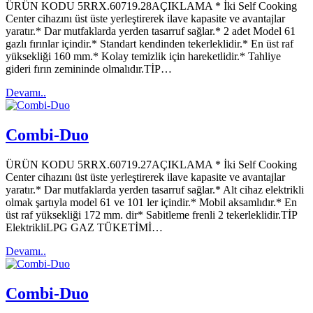
ÜRÜN KODU 5RRX.60719.28AÇIKLAMA * İki Self Cooking
Center cihazını üst üste yerleştirerek ilave kapasite ve avantajlar
yaratır.* Dar mutfaklarda yerden tasarruf sağlar.* 2 adet Model 61
gazlı fırınlar içindir.* Standart kendinden tekerleklidir.* En üst raf
yüksekliği 160 mm.* Kolay temizlik için hareketlidir.* Tahliye
gideri fırın zemininde olmalıdır.TİP…
Devamı..
Combi-Duo
ÜRÜN KODU 5RRX.60719.27AÇIKLAMA * İki Self Cooking
Center cihazını üst üste yerleştirerek ilave kapasite ve avantajlar
yaratır.* Dar mutfaklarda yerden tasarruf sağlar.* Alt cihaz elektrikli
olmak şartıyla model 61 ve 101 ler içindir.* Mobil aksamlıdır.* En
üst raf yüksekliği 172 mm. dir* Sabitleme frenli 2 tekerleklidir.TİP
ElektrikliLPG GAZ TÜKETİMİ…
Devamı..
Combi-Duo