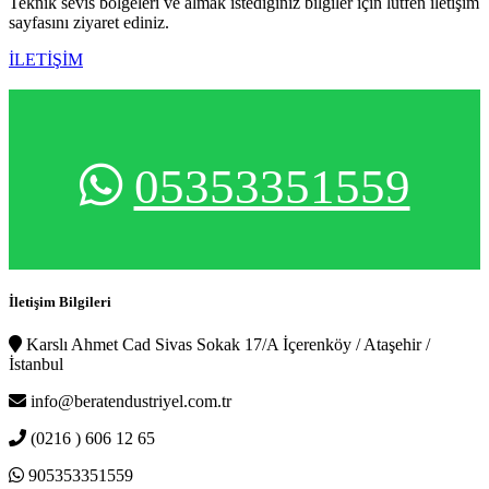
Teknik sevis bölgeleri ve almak istediğiniz bilgiler için lütfen iletişim
sayfasını ziyaret ediniz.
İLETİŞİM
05353351559
İletişim Bilgileri
Karslı Ahmet Cad Sivas Sokak 17/A İçerenköy / Ataşehir /
İstanbul
info@beratendustriyel.com.tr
(0216 ) 606 12 65
905353351559