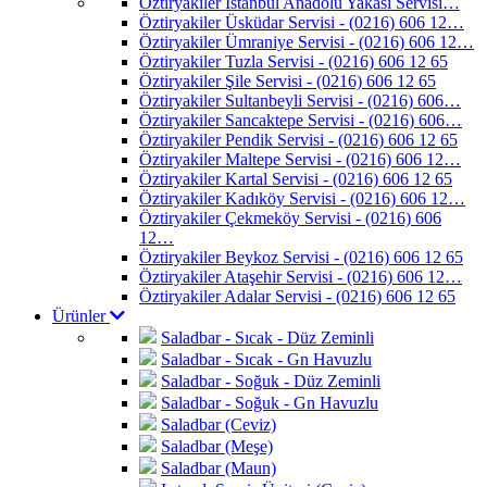
Öztiryakiler İstanbul Anadolu Yakası Servisi…
Öztiryakiler Üsküdar Servisi - (0216) 606 12…
Öztiryakiler Ümraniye Servisi - (0216) 606 12…
Öztiryakiler Tuzla Servisi - (0216) 606 12 65
Öztiryakiler Şile Servisi - (0216) 606 12 65
Öztiryakiler Sultanbeyli Servisi - (0216) 606…
Öztiryakiler Sancaktepe Servisi - (0216) 606…
Öztiryakiler Pendik Servisi - (0216) 606 12 65
Öztiryakiler Maltepe Servisi - (0216) 606 12…
Öztiryakiler Kartal Servisi - (0216) 606 12 65
Öztiryakiler Kadıköy Servisi - (0216) 606 12…
Öztiryakiler Çekmeköy Servisi - (0216) 606
12…
Öztiryakiler Beykoz Servisi - (0216) 606 12 65
Öztiryakiler Ataşehir Servisi - (0216) 606 12…
Öztiryakiler Adalar Servisi - (0216) 606 12 65
Ürünler
Saladbar - Sıcak - Düz Zeminli
Saladbar - Sıcak - Gn Havuzlu
Saladbar - Soğuk - Düz Zeminli
Saladbar - Soğuk - Gn Havuzlu
Saladbar (Ceviz)
Saladbar (Meşe)
Saladbar (Maun)