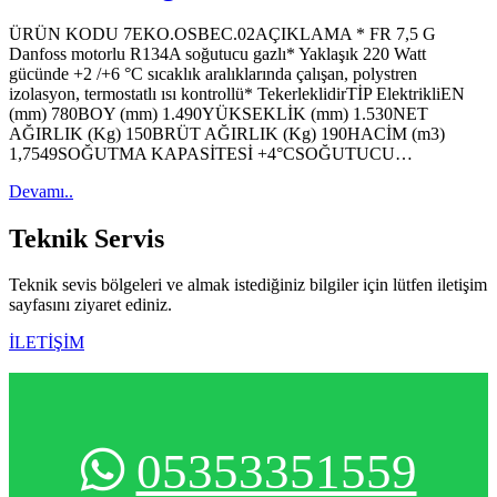
ÜRÜN KODU 7EKO.OSBEC.02AÇIKLAMA * FR 7,5 G
Danfoss motorlu R134A soğutucu gazlı* Yaklaşık 220 Watt
gücünde +2 /+6 °C sıcaklık aralıklarında çalışan, polystren
izolasyon, termostatlı ısı kontrollü* TekerleklidirTİP ElektrikliEN
(mm) 780BOY (mm) 1.490YÜKSEKLİK (mm) 1.530NET
AĞIRLIK (Kg) 150BRÜT AĞIRLIK (Kg) 190HACİM (m3)
1,7549SOĞUTMA KAPASİTESİ +4°CSOĞUTUCU…
Devamı..
Teknik
Servis
Teknik sevis bölgeleri ve almak istediğiniz bilgiler için lütfen iletişim
sayfasını ziyaret ediniz.
İLETİŞİM
05353351559