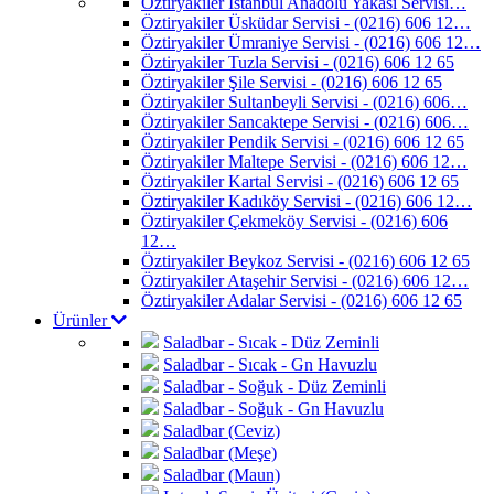
Öztiryakiler İstanbul Anadolu Yakası Servisi…
Öztiryakiler Üsküdar Servisi - (0216) 606 12…
Öztiryakiler Ümraniye Servisi - (0216) 606 12…
Öztiryakiler Tuzla Servisi - (0216) 606 12 65
Öztiryakiler Şile Servisi - (0216) 606 12 65
Öztiryakiler Sultanbeyli Servisi - (0216) 606…
Öztiryakiler Sancaktepe Servisi - (0216) 606…
Öztiryakiler Pendik Servisi - (0216) 606 12 65
Öztiryakiler Maltepe Servisi - (0216) 606 12…
Öztiryakiler Kartal Servisi - (0216) 606 12 65
Öztiryakiler Kadıköy Servisi - (0216) 606 12…
Öztiryakiler Çekmeköy Servisi - (0216) 606
12…
Öztiryakiler Beykoz Servisi - (0216) 606 12 65
Öztiryakiler Ataşehir Servisi - (0216) 606 12…
Öztiryakiler Adalar Servisi - (0216) 606 12 65
Ürünler
Saladbar - Sıcak - Düz Zeminli
Saladbar - Sıcak - Gn Havuzlu
Saladbar - Soğuk - Düz Zeminli
Saladbar - Soğuk - Gn Havuzlu
Saladbar (Ceviz)
Saladbar (Meşe)
Saladbar (Maun)