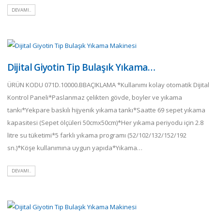
DEVAMI..
Dijital Giyotin Tip Bulaşık Yıkama…
ÜRÜN KODU 071D.10000.BBAÇIKLAMA *Kullanımı kolay otomatik Dijital
Kontrol Paneli*Paslanmaz çelikten gövde, boyler ve yıkama
tankı*Yekpare baskılı hijyenik yıkama tankı*Saatte 69 sepet yıkama
kapasitesi (Sepet ölçüleri 50cmx50cm)*Her yıkama periyodu için 2.8
litre su tüketimi*5 farklı yıkama programı (52/102/132/152/192
sn.)*Köşe kullanımına uygun yapıda*Yıkama…
DEVAMI..