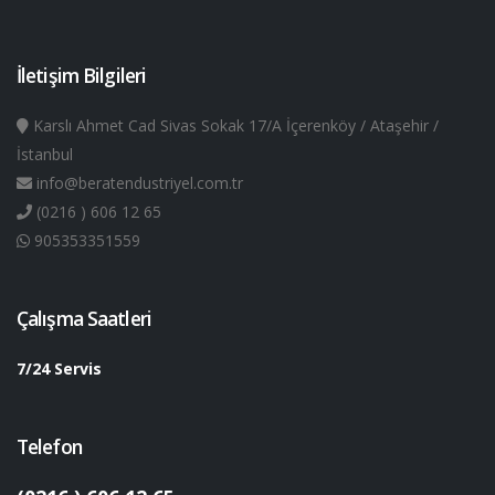
İletişim Bilgileri
Karslı Ahmet Cad Sivas Sokak 17/A İçerenköy / Ataşehir /
İstanbul
info@beratendustriyel.com.tr
(0216 ) 606 12 65
905353351559
Çalışma Saatleri
7/24 Servis
Telefon