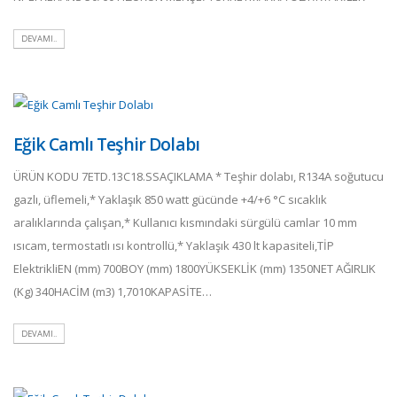
DEVAMI..
Eğik Camlı Teşhir Dolabı
ÜRÜN KODU 7ETD.13C18.SSAÇIKLAMA * Teşhir dolabı, R134A soğutucu
gazlı, üflemeli,* Yaklaşık 850 watt gücünde +4/+6 °C sıcaklık
aralıklarında çalışan,* Kullanıcı kısmındaki sürgülü camlar 10 mm
ısıcam, termostatlı ısı kontrollü,* Yaklaşık 430 lt kapasiteli,TİP
ElektrikliEN (mm) 700BOY (mm) 1800YÜKSEKLİK (mm) 1350NET AĞIRLIK
(Kg) 340HACİM (m3) 1,7010KAPASİTE…
DEVAMI..