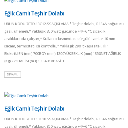
Eğik Camlı Teşhir Dolabı
ÜRÜN KODU 7ETD.13C12.SSAÇIKLAMA * Teşhir dolabı, R134A soğutucu
gazlı, üflemeli,* Yaklaşık 850 watt gücünde +4/+6 °C sıcaklık
aralıklarında çalışan,* Kullanıcı kısmındaki sürgülü camlar 10 mm
ısıcam, termostatlı ısı kontrollü,* Yaklaşık 290 lt kapasiteli,TİP
ElektrikliEN (mm) 700BOY (mm) 1200YÜKSEKLİK (mm) 1350NET AĞIRLIK
(Kg) 225HACİM (m3) 1,1340KAPASİTE…
DEVAMI..
Eğik Camlı Teşhir Dolabı
ÜRÜN KODU 7ETD.13C10.SSAÇIKLAMA * Teşhir dolabı, R134A soğutucu
gazlı, üflemeli,* Yaklaşık 850 watt gücünde +4/+6 °C sıcaklık