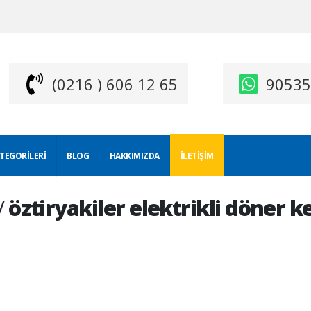
(0216 ) 606 12 65
9053
ATEGORILERI
BLOG
HAKKIMIZDA
İLETIŞIM
/
öztiryakiler elektrikli döner