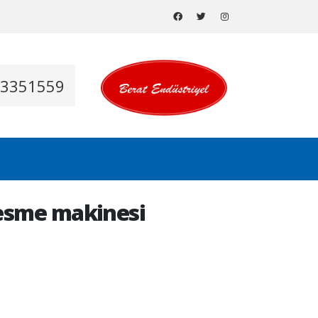
53351559
 kesme makinesi