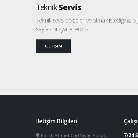
Teknik
Servis
Teknik sevis bölgeleri ve almak istediğiniz bilgi
sayfasını ziyaret ediniz.
İLETİŞİM
İletişim Bilgileri
Çalış
Karslı Ahmet Cad Sivas Sokak
7/24 S