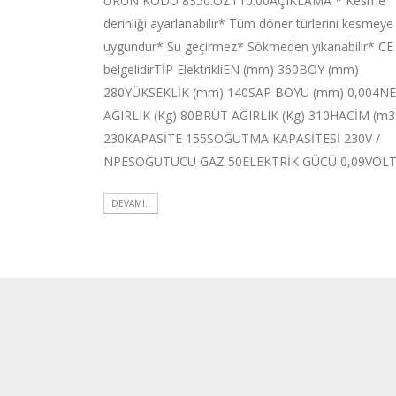
ÜRÜN KODU 8350.OZT10.00AÇIKLAMA * Kesme
derinliği ayarlanabilir* Tüm döner türlerini kesmeye
uygundur* Su geçirmez* Sökmeden yıkanabilir* CE
belgelidirTİP ElektrikliEN (mm) 360BOY (mm)
280YÜKSEKLİK (mm) 140SAP BOYU (mm) 0,004N
AĞIRLIK (Kg) 80BRÜT AĞIRLIK (Kg) 310HACİM (m3
230KAPASİTE 155SOĞUTMA KAPASİTESİ 230V /
NPESOĞUTUCU GAZ 50ELEKTRİK GÜCÜ 0,09VOL
DEVAMI..