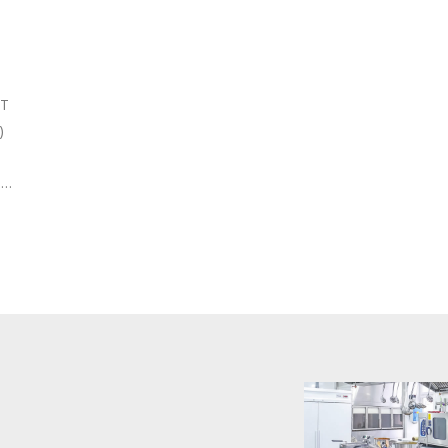
ET
)
T…