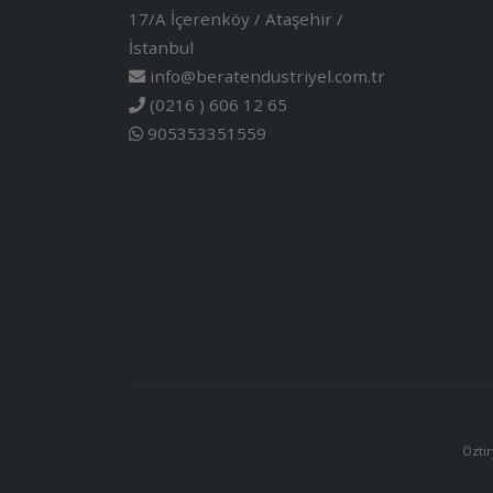
17/A İçerenköy / Ataşehir /
İstanbul
info@beratendustriyel.com.tr
(0216 ) 606 12 65
905353351559
Öztir