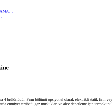
IKAMA…
…
zine
ür. Fırın bölümü opsiyonel olarak elektrikli statik fırın veya gazlı 
nlarda emniyet tertibatlı gaz muslukları ve alev denetleme için termokup