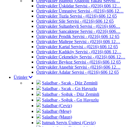
Öztiryakiler İstanbul Anadolu Yakası Servisi…
Öztiryakiler Üsküdar Servisi - (0216) 606 12…
Öztiryakiler Ümraniye Servisi - (0216) 606 12…
Öztiryakiler Tuzla Servisi - (0216) 606 12 65
Öztiryakiler Şile Servisi - (0216) 606 12 65
Öztiryakiler Sultanbeyli Servisi - (0216) 606…
Öztiryakiler Sancaktepe Servisi - (0216) 606…
Öztiryakiler Pendik Servisi - (0216) 606 12 65
Öztiryakiler Maltepe Servisi - (0216) 606 12…
Öztiryakiler Kartal Servisi - (0216) 606 12 65
Öztiryakiler Kadıköy Servisi - (0216) 606 12…
Öztiryakiler Çekmeköy Servisi - (0216) 606 12…
Öztiryakiler Beykoz Servisi - (0216) 606 12 65
Öztiryakiler Ataşehir Servisi - (0216) 606 12…
Öztiryakiler Adalar Servisi - (0216) 606 12 65
Ürünler
Saladbar - Sıcak - Düz Zeminli
Saladbar - Sıcak - Gn Havuzlu
Saladbar - Soğuk - Düz Zeminli
Saladbar - Soğuk - Gn Havuzlu
Saladbar (Ceviz)
Saladbar (Meşe)
Saladbar (Maun)
Isıtmalı Servis Ünitesi (Ceviz)