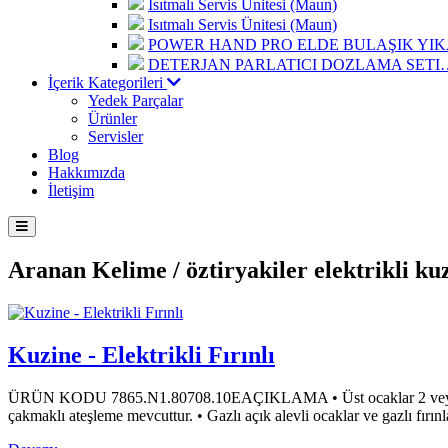
Isıtmalı Servis Ünitesi (Maun)
Isıtmalı Servis Ünitesi (Maun)
POWER HAND PRO ELDE BULAŞIK Y
DETERJAN PARLATICI DOZLAMA SETI
İçerik Kategorileri
Yedek Parçalar
Ürünler
Servisler
Blog
Hakkımızda
İletişim
Aranan Kelime /
öztiryakiler elektrikli ku
Kuzine - Elektrikli Fırınlı
ÜRÜN KODU 7865.N1.80708.10EAÇIKLAMA • Üst ocaklar 2 veya 4 brülörlüd
çakmaklı ateşleme mevcuttur. • Gazlı açık alevli ocaklar ve gazlı fırı