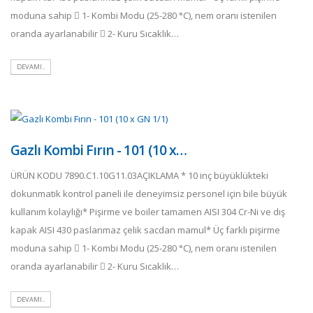
moduna sahip  1- Kombi Modu (25-280 °C), nem oranı istenilen
oranda ayarlanabilir  2- Kuru Sıcaklık…
DEVAMI..
Gazlı Kombi Fırın - 101 (10 x…
ÜRÜN KODU 7890.C1.10G11.03AÇIKLAMA * 10 inç büyüklükteki
dokunmatik kontrol paneli ile deneyimsiz personel için bile büyük
kullanım kolaylığı* Pişirme ve boiler tamamen AISI 304 Cr-Ni ve dış
kapak AISI 430 paslanmaz çelik sacdan mamul* Üç farklı pişirme
moduna sahip  1- Kombi Modu (25-280 °C), nem oranı istenilen
oranda ayarlanabilir  2- Kuru Sıcaklık…
DEVAMI..