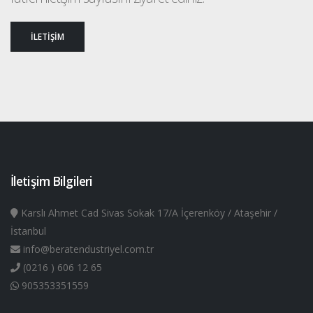
İLETİŞİM
İletişim Bilgileri
Karslı Ahmet Cad Sivas Sokak 17/A İçerenköy / Ataşehir /
İstanbul
info@beratendustriyel.com.tr
(0216 ) 606 12 65
905353351559