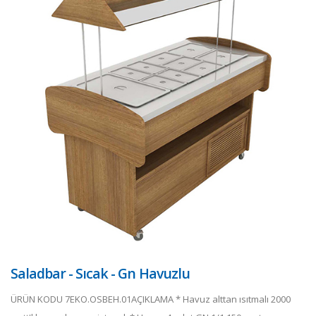
Saladbar - Sıcak - Gn Havuzlu
ÜRÜN KODU 7EKO.OSBEH.01AÇIKLAMA * Havuz alttan ısıtmalı 2000