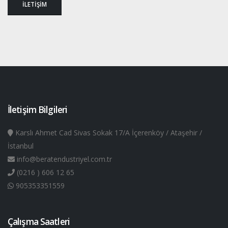
İLETİŞİM
İletişim Bilgileri
Karslı Ahmet Cad Sivas Sokak 17/A İçerenköy / Ataşehir /
İstanbul
info@beratendustriyel.com.tr
(0216 ) 606 12 65
905353351559
Çalışma Saatleri