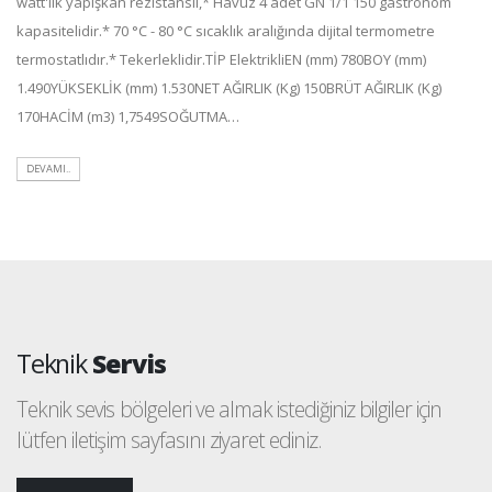
watt'lık yapışkan rezistanslı,* Havuz 4 adet GN 1/1 150 gastronom
kapasitelidir.* 70 °C - 80 °C sıcaklık aralığında dijital termometre
termostatlıdır.* Tekerleklidir.TİP ElektrikliEN (mm) 780BOY (mm)
1.490YÜKSEKLİK (mm) 1.530NET AĞIRLIK (Kg) 150BRÜT AĞIRLIK (Kg)
170HACİM (m3) 1,7549SOĞUTMA…
DEVAMI..
Teknik
Servis
Teknik sevis bölgeleri ve almak istediğiniz bilgiler için
lütfen iletişim sayfasını ziyaret ediniz.