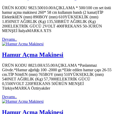
ÜRÜN KODU 9823.50010.00AÇIKLAMA * 500/100 cm set üstü
hamur açma makinesi 260* 58 cm kullanım bandı (2 kanat)TİP
ElektrikliEN (mm) 890BOY (mm) 610YÜKSEKLİK (mm)
1.850NET AĞIRLIK (Kg) 135,50BRÜT AĞIRLIK (Kg)
200ELEKTRİK GÜCÜ 2VOLT 400FREKANS 50-3ÜRÜN
MENŞEİ İtalyaMARKA XTS
Devamı..
Hamur Açma Makinesi
ÜRÜN KODU 8823.0HA55.00AÇIKLAMA *Paslanmaz
Gövde.*Hamur ağırlığı 100 -2000 gr.*Elde edilen hamur çapı 26-55
cm.TİP NötrEN (mm) 765BOY (mm) 510YÜKSEKLİK (mm)
540NET AĞIRLIK (Kg) 57,7000ELEKTRİK GÜCÜ
0,5500VOLT 220FREKANS 50ÜRÜN MENŞEİ
TürkiyeMARKA Öztiryakiler
Devamı..
Hamur Açma Makinesi