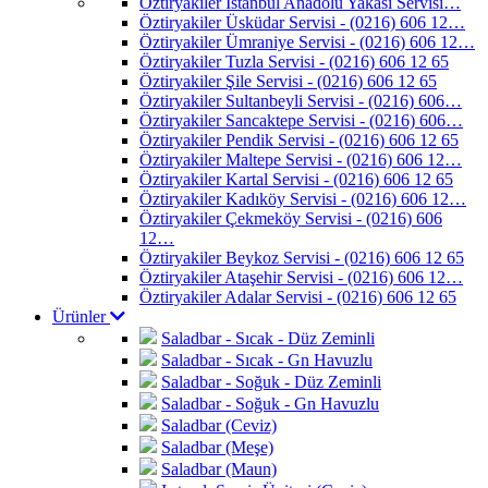
Öztiryakiler İstanbul Anadolu Yakası Servisi…
Öztiryakiler Üsküdar Servisi - (0216) 606 12…
Öztiryakiler Ümraniye Servisi - (0216) 606 12…
Öztiryakiler Tuzla Servisi - (0216) 606 12 65
Öztiryakiler Şile Servisi - (0216) 606 12 65
Öztiryakiler Sultanbeyli Servisi - (0216) 606…
Öztiryakiler Sancaktepe Servisi - (0216) 606…
Öztiryakiler Pendik Servisi - (0216) 606 12 65
Öztiryakiler Maltepe Servisi - (0216) 606 12…
Öztiryakiler Kartal Servisi - (0216) 606 12 65
Öztiryakiler Kadıköy Servisi - (0216) 606 12…
Öztiryakiler Çekmeköy Servisi - (0216) 606
12…
Öztiryakiler Beykoz Servisi - (0216) 606 12 65
Öztiryakiler Ataşehir Servisi - (0216) 606 12…
Öztiryakiler Adalar Servisi - (0216) 606 12 65
Ürünler
Saladbar - Sıcak - Düz Zeminli
Saladbar - Sıcak - Gn Havuzlu
Saladbar - Soğuk - Düz Zeminli
Saladbar - Soğuk - Gn Havuzlu
Saladbar (Ceviz)
Saladbar (Meşe)
Saladbar (Maun)