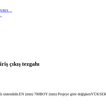
IKAMA…
…
riş çıkış tezgahı
ı sistemlidir.EN (mm) 700BOY (mm) Projeye göre değişkenYÜK