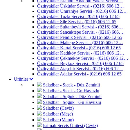
Öztiryakiler İstanbul Anadolu Yakası Servisi…
Öztiryakiler Üsküdar Servisi - (0216) 606 12…
Öztiryakiler Ümraniye Servisi - (0216) 606 12…
Öztiryakiler Tuzla Servisi - (0216) 606 12 65
Öztiryakiler Şile Servisi - (0216) 606 12 65
Öztiryakiler Sultanbeyli Servisi - (0216) 606…
Öztiryakiler Sancaktepe Servisi - (0216) 606…
Öztiryakiler Pendik Servisi - (0216) 606 12 65
Öztiryakiler Maltepe Servisi - (0216) 606 12…
Öztiryakiler Kartal Servisi - (0216) 606 12 65
Öztiryakiler Kadıköy Servisi - (0216) 606 12…
Öztiryakiler Çekmeköy Servisi - (0216) 606 12…
Öztiryakiler Beykoz Servisi - (0216) 606 12 65
Öztiryakiler Ataşehir Servisi - (0216) 606 12…
Öztiryakiler Adalar Servisi - (0216) 606 12 65
Ürünler
Saladbar - Sıcak - Düz Zeminli
Saladbar - Sıcak - Gn Havuzlu
Saladbar - Soğuk - Düz Zeminli
Saladbar - Soğuk - Gn Havuzlu
Saladbar (Ceviz)
Saladbar (Meşe)
Saladbar (Maun)
Isıtmalı Servis Ünitesi (Ceviz)