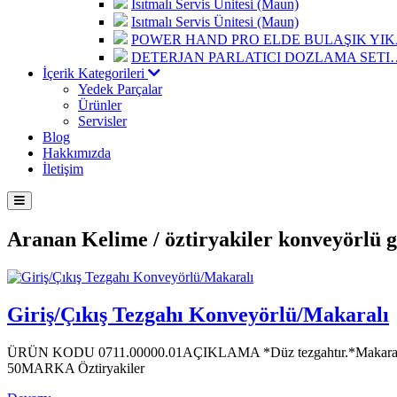
Isıtmalı Servis Ünitesi (Maun)
Isıtmalı Servis Ünitesi (Maun)
POWER HAND PRO ELDE BULAŞIK Y
DETERJAN PARLATICI DOZLAMA SETI
İçerik Kategorileri
Yedek Parçalar
Ürünler
Servisler
Blog
Hakkımızda
İletişim
Aranan Kelime /
öztiryakiler konveyörlü gi
Giriş/Çıkış Tezgahı Konveyörlü/Makaralı
ÜRÜN KODU 0711.00000.01AÇIKLAMA *Düz tezgahtır.*Makaral
50MARKA Öztiryakiler