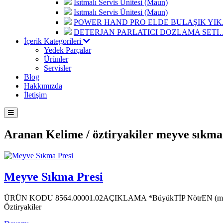
Isıtmalı Servis Ünitesi (Maun)
Isıtmalı Servis Ünitesi (Maun)
POWER HAND PRO ELDE BULAŞIK Y
DETERJAN PARLATICI DOZLAMA SETI
İçerik Kategorileri
Yedek Parçalar
Ürünler
Servisler
Blog
Hakkımızda
İletişim
Aranan Kelime /
öztiryakiler meyve sıkma
Meyve Sıkma Presi
ÜRÜN KODU 8564.00001.02AÇIKLAMA *BüyükTİP NötrEN (m
Öztiryakiler