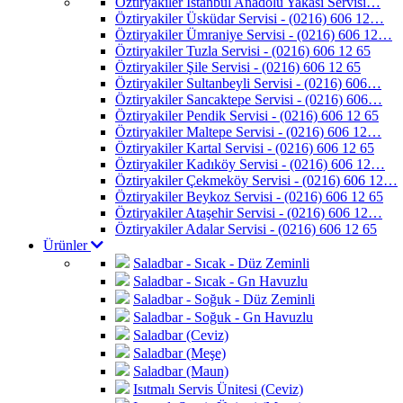
Öztiryakiler İstanbul Anadolu Yakası Servisi…
Öztiryakiler Üsküdar Servisi - (0216) 606 12…
Öztiryakiler Ümraniye Servisi - (0216) 606 12…
Öztiryakiler Tuzla Servisi - (0216) 606 12 65
Öztiryakiler Şile Servisi - (0216) 606 12 65
Öztiryakiler Sultanbeyli Servisi - (0216) 606…
Öztiryakiler Sancaktepe Servisi - (0216) 606…
Öztiryakiler Pendik Servisi - (0216) 606 12 65
Öztiryakiler Maltepe Servisi - (0216) 606 12…
Öztiryakiler Kartal Servisi - (0216) 606 12 65
Öztiryakiler Kadıköy Servisi - (0216) 606 12…
Öztiryakiler Çekmeköy Servisi - (0216) 606 12…
Öztiryakiler Beykoz Servisi - (0216) 606 12 65
Öztiryakiler Ataşehir Servisi - (0216) 606 12…
Öztiryakiler Adalar Servisi - (0216) 606 12 65
Ürünler
Saladbar - Sıcak - Düz Zeminli
Saladbar - Sıcak - Gn Havuzlu
Saladbar - Soğuk - Düz Zeminli
Saladbar - Soğuk - Gn Havuzlu
Saladbar (Ceviz)
Saladbar (Meşe)
Saladbar (Maun)
Isıtmalı Servis Ünitesi (Ceviz)