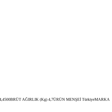
 4,4500BRÜT AĞIRLIK (Kg) 4,7ÜRÜN MENŞEİ TürkiyeMARKA