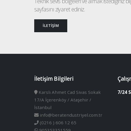
Teknik sevis bölgeleri ve almak istediğiniz bilgi
sayfasını ziyaret ediniz.
İLETİŞİM
İletişim Bilgileri
Çalış
Karslı Ahmet Cad Sivas Sokak
7/24 S
17/A İçerenköy / Ataşehir /
İstanbul
info@beratendustriyel.com.tr
(0216 ) 606 12 65
905353351559