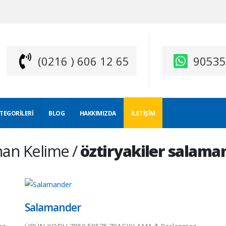
(0216 ) 606 12 65
9053
ATEGORILERI
BLOG
HAKKIMIZDA
İLETIŞIM
nan Kelime /
öztiryakiler salama
Salamander