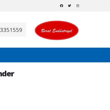
53351559
nder