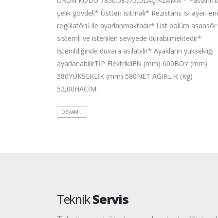
ÜRÜN KODU 7850.58575.ULAÇIKLAMA * Paslanm
çelik gövdeli* Üstten ısıtmalı* Rezistans ısı ayarı ene
regülatörü ile ayarlanmaktadır* Üst bölüm asansör
sistemli ve istenilen seviyede durabilmektedir*
İstenildiğinde duvara asılabilir* Ayakların yüksekliği
ayarlanabilirTİP ElektrikliEN (mm) 600BOY (mm)
580YÜKSEKLİK (mm) 580NET AĞIRLIK (Kg)
52,00HACİM…
DEVAMI..
Teknik
Servis