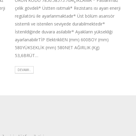
az
ÜRÜN KODU 7850.58575.70AÇIKLAMA * Paslanmaz
rji
çelik gövdeli* Üstten ısıtmalı* Rezistans ısı ayarı enerji
regülatörü ile ayarlanmaktadır* Üst bölüm asansör
sistemli ve istenilen seviyede durabilmektedir*
İstenildiğinde duvara asılabilir* Ayakların yüksekliği
ayarlanabilirTİP ElektrikliEN (mm) 600BOY (mm)
580YÜKSEKLİK (mm) 580NET AĞIRLIK (Kg)
53,6BRÜT…
DEVAMI..