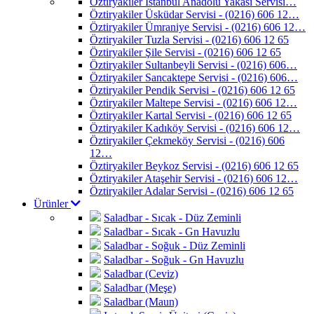
Öztiryakiler İstanbul Anadolu Yakası Servisi…
Öztiryakiler Üsküdar Servisi - (0216) 606 12…
Öztiryakiler Ümraniye Servisi - (0216) 606 12…
Öztiryakiler Tuzla Servisi - (0216) 606 12 65
Öztiryakiler Şile Servisi - (0216) 606 12 65
Öztiryakiler Sultanbeyli Servisi - (0216) 606…
Öztiryakiler Sancaktepe Servisi - (0216) 606…
Öztiryakiler Pendik Servisi - (0216) 606 12 65
Öztiryakiler Maltepe Servisi - (0216) 606 12…
Öztiryakiler Kartal Servisi - (0216) 606 12 65
Öztiryakiler Kadıköy Servisi - (0216) 606 12…
Öztiryakiler Çekmeköy Servisi - (0216) 606
12…
Öztiryakiler Beykoz Servisi - (0216) 606 12 65
Öztiryakiler Ataşehir Servisi - (0216) 606 12…
Öztiryakiler Adalar Servisi - (0216) 606 12 65
Ürünler
Saladbar - Sıcak - Düz Zeminli
Saladbar - Sıcak - Gn Havuzlu
Saladbar - Soğuk - Düz Zeminli
Saladbar - Soğuk - Gn Havuzlu
Saladbar (Ceviz)
Saladbar (Meşe)
Saladbar (Maun)