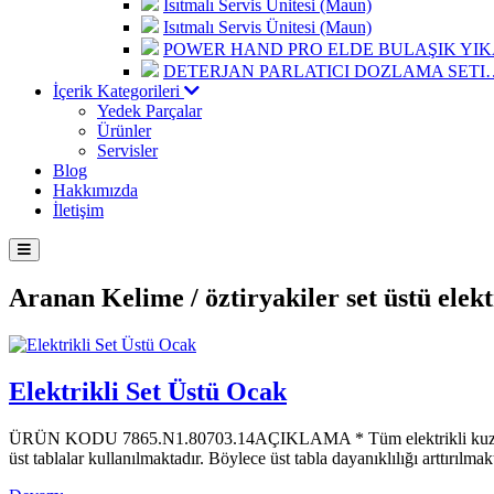
Isıtmalı Servis Ünitesi (Maun)
Isıtmalı Servis Ünitesi (Maun)
POWER HAND PRO ELDE BULAŞIK Y
DETERJAN PARLATICI DOZLAMA SETI
İçerik Kategorileri
Yedek Parçalar
Ürünler
Servisler
Blog
Hakkımızda
İletişim
Aranan Kelime /
öztiryakiler set üstü elek
Elektrikli Set Üstü Ocak
ÜRÜN KODU 7865.N1.80703.14AÇIKLAMA * Tüm elektrikli kuzine ve set
üst tablalar kullanılmaktadır. Böylece üst tabla dayanıklılığı arttırı