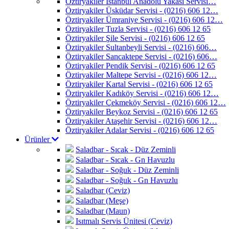
Öztiryakiler İstanbul Anadolu Yakası Servisi…
Öztiryakiler Üsküdar Servisi - (0216) 606 12…
Öztiryakiler Ümraniye Servisi - (0216) 606 12…
Öztiryakiler Tuzla Servisi - (0216) 606 12 65
Öztiryakiler Şile Servisi - (0216) 606 12 65
Öztiryakiler Sultanbeyli Servisi - (0216) 606…
Öztiryakiler Sancaktepe Servisi - (0216) 606…
Öztiryakiler Pendik Servisi - (0216) 606 12 65
Öztiryakiler Maltepe Servisi - (0216) 606 12…
Öztiryakiler Kartal Servisi - (0216) 606 12 65
Öztiryakiler Kadıköy Servisi - (0216) 606 12…
Öztiryakiler Çekmeköy Servisi - (0216) 606 12…
Öztiryakiler Beykoz Servisi - (0216) 606 12 65
Öztiryakiler Ataşehir Servisi - (0216) 606 12…
Öztiryakiler Adalar Servisi - (0216) 606 12 65
Ürünler
Saladbar - Sıcak - Düz Zeminli
Saladbar - Sıcak - Gn Havuzlu
Saladbar - Soğuk - Düz Zeminli
Saladbar - Soğuk - Gn Havuzlu
Saladbar (Ceviz)
Saladbar (Meşe)
Saladbar (Maun)
Isıtmalı Servis Ünitesi (Ceviz)