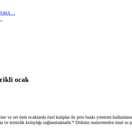
IKAMA…
…
trikli ocak
 üstü ocaklarda özel kalıplar ile pres baskı yöntemi kullanılarak 
lmakta ve temizlik kolaylığı sağlanmaktadır.* Döküm malzemeden imal ısı