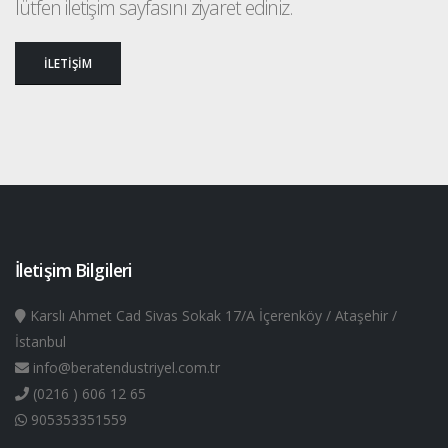
lütfen iletişim sayfasını ziyaret ediniz.
İLETİŞİM
İletişim Bilgileri
Karslı Ahmet Cad Sivas Sokak 17/A İçerenköy / Ataşehir /
İstanbul
info@beratendustriyel.com.tr
(0216 ) 606 12 65
905353351559