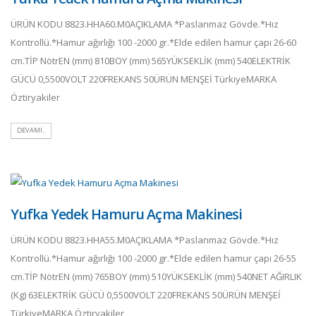
ÜRÜN KODU 8823.HHA60.M0AÇIKLAMA *Paslanmaz Gövde.*Hız
Kontrollü.*Hamur ağırlığı 100 -2000 gr.*Elde edilen hamur çapı 26-60
cm.TİP NötrEN (mm) 810BOY (mm) 565YÜKSEKLİK (mm) 540ELEKTRİK
GÜCÜ 0,5500VOLT 220FREKANS 50ÜRÜN MENŞEİ TürkiyeMARKA
Öztiryakiler
DEVAMI..
Yufka Yedek Hamuru Açma Makinesi
ÜRÜN KODU 8823.HHA55.M0AÇIKLAMA *Paslanmaz Gövde.*Hız
Kontrollü.*Hamur ağırlığı 100 -2000 gr.*Elde edilen hamur çapı 26-55
cm.TİP NötrEN (mm) 765BOY (mm) 510YÜKSEKLİK (mm) 540NET AĞIRLIK
(Kg) 63ELEKTRİK GÜCÜ 0,5500VOLT 220FREKANS 50ÜRÜN MENŞEİ
TürkiyeMARKA Öztiryakiler