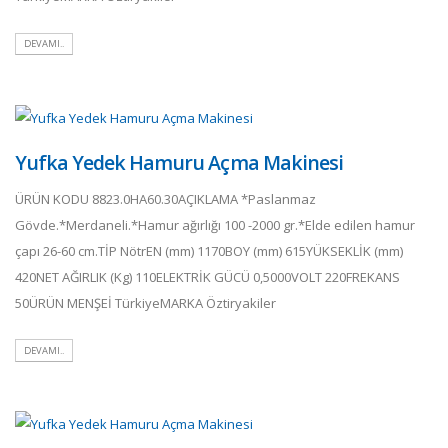
DEVAMI..
Yufka Yedek Hamuru Açma Makinesi
ÜRÜN KODU 8823.0HA60.30AÇIKLAMA *Paslanmaz
Gövde.*Merdaneli.*Hamur ağırlığı 100 -2000 gr.*Elde edilen hamur
çapı 26-60 cm.TİP NötrEN (mm) 1170BOY (mm) 615YÜKSEKLİK (mm)
420NET AĞIRLIK (Kg) 110ELEKTRİK GÜCÜ 0,5000VOLT 220FREKANS
50ÜRÜN MENŞEİ TürkiyeMARKA Öztiryakiler
DEVAMI..