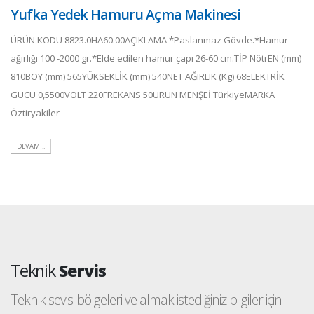
Yufka Yedek Hamuru Açma Makinesi
ÜRÜN KODU 8823.0HA60.00AÇIKLAMA *Paslanmaz Gövde.*Hamur
ağırlığı 100 -2000 gr.*Elde edilen hamur çapı 26-60 cm.TİP NötrEN (mm)
810BOY (mm) 565YÜKSEKLİK (mm) 540NET AĞIRLIK (Kg) 68ELEKTRİK
GÜCÜ 0,5500VOLT 220FREKANS 50ÜRÜN MENŞEİ TürkiyeMARKA
Öztiryakiler
DEVAMI..
Teknik
Servis
Teknik sevis bölgeleri ve almak istediğiniz bilgiler için