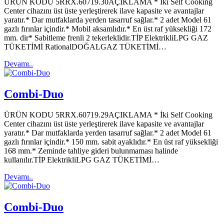
ÜRÜN KODU 5RRX.60719.30AÇIKLAMA * İki Self Cooking
Center cihazını üst üste yerleştirerek ilave kapasite ve avantajlar
yaratır.* Dar mutfaklarda yerden tasarruf sağlar.* 2 adet Model 61
gazlı fırınlar içindir.* Mobil aksamlıdır.* En üst raf yüksekliği 172
mm. dir* Sabitleme frenli 2 tekerleklidir.TİP ElektrikliLPG GAZ
TÜKETİMİ RationalDOĞALGAZ TÜKETİMİ…
Devamı..
Combi-Duo
ÜRÜN KODU 5RRX.60719.29AÇIKLAMA * İki Self Cooking
Center cihazını üst üste yerleştirerek ilave kapasite ve avantajlar
yaratır.* Dar mutfaklarda yerden tasarruf sağlar.* 2 adet Model 61
gazlı fırınlar içindir.* 150 mm. sabit ayaklıdır.* En üst raf yüksekliği
168 mm.* Zeminde tahliye gideri bulunmaması halinde
kullanılır.TİP ElektrikliLPG GAZ TÜKETİMİ…
Devamı..
Combi-Duo