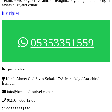
Teknik sevis bölgeleri ve almak istediğiniz bilgiler için lütfen iletişim
sayfasını ziyaret ediniz.
İLETİŞİM
05353351559
İletişim Bilgileri
Karslı Ahmet Cad Sivas Sokak 17/A İçerenköy / Ataşehir /
İstanbul
info@beratendustriyel.com.tr
(0216 ) 606 12 65
905353351559