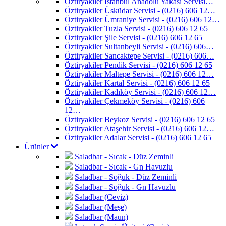
Öztiryakiler İstanbul Anadolu Yakası Servisi…
Öztiryakiler Üsküdar Servisi - (0216) 606 12…
Öztiryakiler Ümraniye Servisi - (0216) 606 12…
Öztiryakiler Tuzla Servisi - (0216) 606 12 65
Öztiryakiler Şile Servisi - (0216) 606 12 65
Öztiryakiler Sultanbeyli Servisi - (0216) 606…
Öztiryakiler Sancaktepe Servisi - (0216) 606…
Öztiryakiler Pendik Servisi - (0216) 606 12 65
Öztiryakiler Maltepe Servisi - (0216) 606 12…
Öztiryakiler Kartal Servisi - (0216) 606 12 65
Öztiryakiler Kadıköy Servisi - (0216) 606 12…
Öztiryakiler Çekmeköy Servisi - (0216) 606
12…
Öztiryakiler Beykoz Servisi - (0216) 606 12 65
Öztiryakiler Ataşehir Servisi - (0216) 606 12…
Öztiryakiler Adalar Servisi - (0216) 606 12 65
Ürünler
Saladbar - Sıcak - Düz Zeminli
Saladbar - Sıcak - Gn Havuzlu
Saladbar - Soğuk - Düz Zeminli
Saladbar - Soğuk - Gn Havuzlu
Saladbar (Ceviz)
Saladbar (Meşe)
Saladbar (Maun)