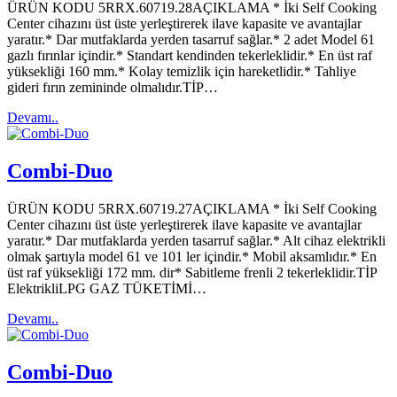
ÜRÜN KODU 5RRX.60719.28AÇIKLAMA * İki Self Cooking
Center cihazını üst üste yerleştirerek ilave kapasite ve avantajlar
yaratır.* Dar mutfaklarda yerden tasarruf sağlar.* 2 adet Model 61
gazlı fırınlar içindir.* Standart kendinden tekerleklidir.* En üst raf
yüksekliği 160 mm.* Kolay temizlik için hareketlidir.* Tahliye
gideri fırın zemininde olmalıdır.TİP…
Devamı..
Combi-Duo
ÜRÜN KODU 5RRX.60719.27AÇIKLAMA * İki Self Cooking
Center cihazını üst üste yerleştirerek ilave kapasite ve avantajlar
yaratır.* Dar mutfaklarda yerden tasarruf sağlar.* Alt cihaz elektrikli
olmak şartıyla model 61 ve 101 ler içindir.* Mobil aksamlıdır.* En
üst raf yüksekliği 172 mm. dir* Sabitleme frenli 2 tekerleklidir.TİP
ElektrikliLPG GAZ TÜKETİMİ…
Devamı..
Combi-Duo