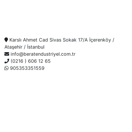
İletişim Bilgileri
Karslı Ahmet Cad Sivas Sokak 17/A İçerenköy /
Ataşehir / İstanbul
info@beratendustriyel.com.tr
(0216 ) 606 12 65
905353351559
Çalışma Saatleri
7/24 Servis
Telefon