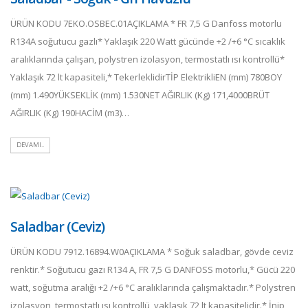
ÜRÜN KODU 7EKO.OSBEC.01AÇIKLAMA * FR 7,5 G Danfoss motorlu
R134A soğutucu gazlı* Yaklaşık 220 Watt gücünde +2 /+6 °C sıcaklık
aralıklarında çalışan, polystren izolasyon, termostatlı ısı kontrollü*
Yaklaşık 72 lt kapasiteli,* TekerleklidirTİP ElektrikliEN (mm) 780BOY
(mm) 1.490YÜKSEKLİK (mm) 1.530NET AĞIRLIK (Kg) 171,4000BRÜT
AĞIRLIK (Kg) 190HACİM (m3)…
DEVAMI..
Saladbar (Ceviz)
ÜRÜN KODU 7912.16894.W0AÇIKLAMA * Soğuk saladbar, gövde ceviz
renktir.* Soğutucu gazı R134 A, FR 7,5 G DANFOSS motorlu,* Gücü 220
watt, soğutma aralığı +2 /+6 °C aralıklarında çalışmaktadır.* Polystren
izolasyon, termostatlı ısı kontrollü, yaklaşık 72 lt kapasitelidir.* İnip