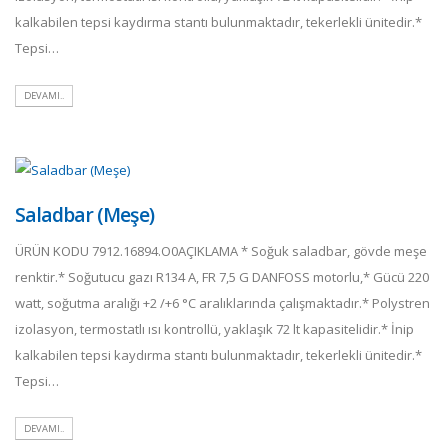
kalkabilen tepsi kaydırma stantı bulunmaktadır, tekerlekli ünitedir.*
Tepsi…
DEVAMI..
Saladbar (Meşe)
ÜRÜN KODU 7912.16894.O0AÇIKLAMA * Soğuk saladbar, gövde meşe
renktir.* Soğutucu gazı R134 A, FR 7,5 G DANFOSS motorlu,* Gücü 220
watt, soğutma aralığı +2 /+6 °C aralıklarında çalışmaktadır.* Polystren
izolasyon, termostatlı ısı kontrollü, yaklaşık 72 lt kapasitelidir.* İnip
kalkabilen tepsi kaydırma stantı bulunmaktadır, tekerlekli ünitedir.*
Tepsi…
DEVAMI..