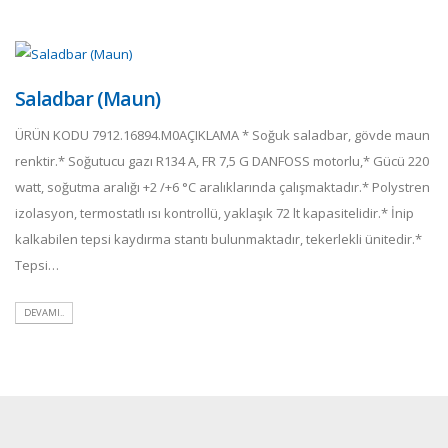
Saladbar (Maun)
ÜRÜN KODU 7912.16894.M0AÇIKLAMA * Soğuk saladbar, gövde maun
renktir.* Soğutucu gazı R134 A, FR 7,5 G DANFOSS motorlu,* Gücü 220
watt, soğutma aralığı +2 /+6 °C aralıklarında çalışmaktadır.* Polystren
izolasyon, termostatlı ısı kontrollü, yaklaşık 72 lt kapasitelidir.* İnip
kalkabilen tepsi kaydırma stantı bulunmaktadır, tekerlekli ünitedir.*
Tepsi…
DEVAMI..