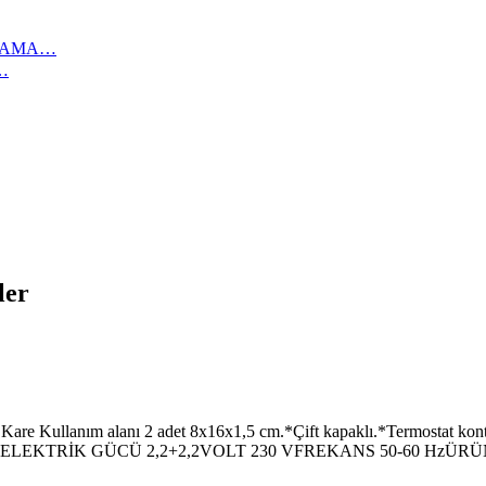
IKAMA…
…
ler
nım alanı 2 adet 8x16x1,5 cm.*Çift kapaklı.*Termostat kontroll
8ELEKTRİK GÜCÜ 2,2+2,2VOLT 230 VFREKANS 50-60 HzÜRÜN 