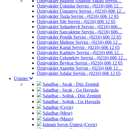
Öztiryakiler İstanbul Anadolu Yakası Servisi…
Öztiryakiler Üsküdar Servisi - (0216) 606 12…
Öztiryakiler Ümraniye Servisi - (0216) 606 12…
Öztiryakiler Tuzla Servisi - (0216) 606 12 65
Öztiryakiler Şile Servisi - (0216) 606 12 65
Öztiryakiler Sultanbeyli Servisi - (0216) 606…
Öztiryakiler Sancaktepe Servisi - (0216) 606…
Öztiryakiler Pendik Servisi - (0216) 606 12 65
Öztiryakiler Maltepe Servisi - (0216) 606 12…
Öztiryakiler Kartal Servisi - (0216) 606 12 65
Öztiryakiler Kadıköy Servisi - (0216) 606 12…
Öztiryakiler Çekmeköy Servisi - (0216) 606 12…
Öztiryakiler Beykoz Servisi - (0216) 606 12 65
Öztiryakiler Ataşehir Servisi - (0216) 606 12…
Öztiryakiler Adalar Servisi - (0216) 606 12 65
Ürünler
Saladbar - Sıcak - Düz Zeminli
Saladbar - Sıcak - Gn Havuzlu
Saladbar - Soğuk - Düz Zeminli
Saladbar - Soğuk - Gn Havuzlu
Saladbar (Ceviz)
Saladbar (Meşe)
Saladbar (Maun)
Isıtmalı Servis Ünitesi (Ceviz)