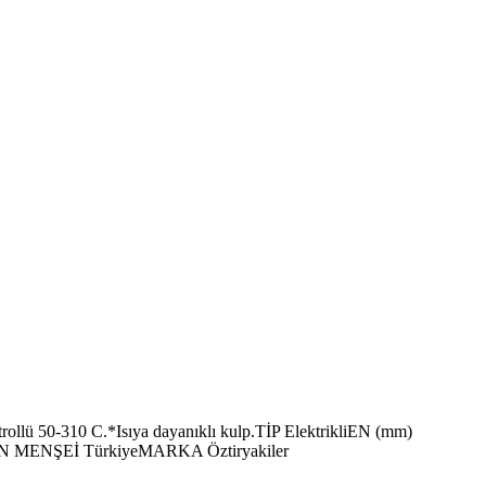
ü 50-310 C.*Isıya dayanıklı kulp.TİP ElektrikliEN (mm)
MENŞEİ TürkiyeMARKA Öztiryakiler