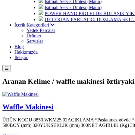
Isıtmalı Servis Ünitesi (Maun)
Isıtmalı Servis Ünitesi (Maun)
POWER HAND PRO ELDE BULAŞIK Y
DETERJAN PARLATICI DOZLAMA SETI
İçerik Kategorileri
Yedek Parçalar
Ürünler
Servisler
Blog
Hakkımızda
İletişim
Aranan Kelime /
waffle makinesi öztiryaki
Waffle Makinesi
ÜRÜN KODU 8850.WKM25.02AÇIKLAMA *Paslanmaz gövde.* Kare Kulla
580BOY (mm) 320YÜKSEKLİK (mm) 300NET AĞIRLIK (Kg) 3