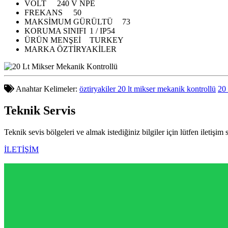
VOLT
240 V NPE
FREKANS
50
MAKSİMUM GÜRÜLTÜ
73
KORUMA SINIFI
1 / IP54
ÜRÜN MENŞEİ
TURKEY
MARKA
ÖZTİRYAKİLER
Anahtar Kelimeler:
öztiryakiler 20 lt mikser mekanik kontrollü
20 
Teknik
Servis
Teknik sevis bölgeleri ve almak istediğiniz bilgiler için lütfen iletişim 
İLETİŞİM