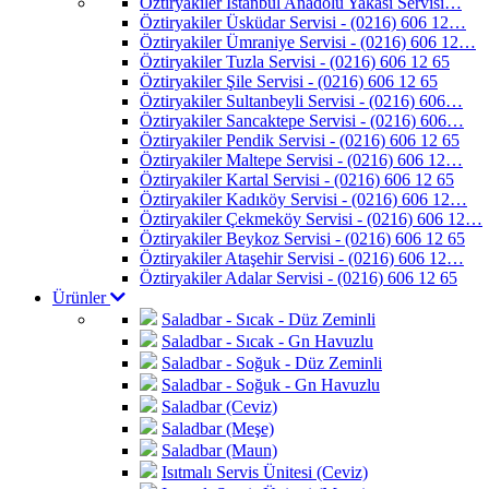
Öztiryakiler İstanbul Anadolu Yakası Servisi…
Öztiryakiler Üsküdar Servisi - (0216) 606 12…
Öztiryakiler Ümraniye Servisi - (0216) 606 12…
Öztiryakiler Tuzla Servisi - (0216) 606 12 65
Öztiryakiler Şile Servisi - (0216) 606 12 65
Öztiryakiler Sultanbeyli Servisi - (0216) 606…
Öztiryakiler Sancaktepe Servisi - (0216) 606…
Öztiryakiler Pendik Servisi - (0216) 606 12 65
Öztiryakiler Maltepe Servisi - (0216) 606 12…
Öztiryakiler Kartal Servisi - (0216) 606 12 65
Öztiryakiler Kadıköy Servisi - (0216) 606 12…
Öztiryakiler Çekmeköy Servisi - (0216) 606 12…
Öztiryakiler Beykoz Servisi - (0216) 606 12 65
Öztiryakiler Ataşehir Servisi - (0216) 606 12…
Öztiryakiler Adalar Servisi - (0216) 606 12 65
Ürünler
Saladbar - Sıcak - Düz Zeminli
Saladbar - Sıcak - Gn Havuzlu
Saladbar - Soğuk - Düz Zeminli
Saladbar - Soğuk - Gn Havuzlu
Saladbar (Ceviz)
Saladbar (Meşe)
Saladbar (Maun)
Isıtmalı Servis Ünitesi (Ceviz)