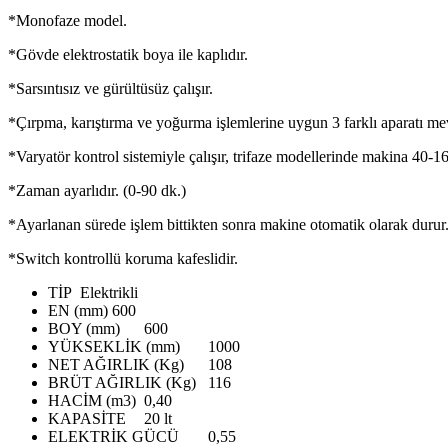
*Monofaze model.
*Gövde elektrostatik boya ile kaplıdır.
*Sarsıntısız ve gürültüsüz çalışır.
*Çırpma, karıştırma ve yoğurma işlemlerine uygun 3 farklı aparatı me
*Varyatör kontrol sistemiyle çalışır, trifaze modellerinde makina 40-1
*Zaman ayarlıdır. (0-90 dk.)
*Ayarlanan sürede işlem bittikten sonra makine otomatik olarak durur
*Switch kontrollü koruma kafeslidir.
TİP
Elektrikli
EN (mm)
600
BOY (mm)
600
YÜKSEKLİK (mm)
1000
NET AĞIRLIK (Kg)
108
BRÜT AĞIRLIK (Kg)
116
HACİM (m3)
0,40
KAPASİTE
20 lt
ELEKTRİK GÜCÜ
0,55