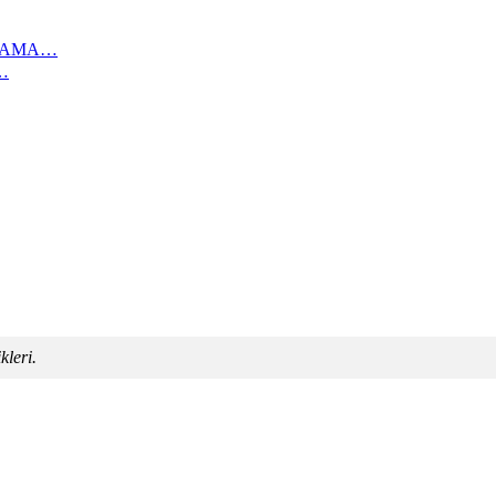
IKAMA…
…
kleri.