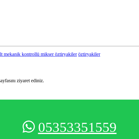
lt mekanik kontrollü mikser öztiryakiler
öztiryakiler
sayfasını ziyaret ediniz.
05353351559