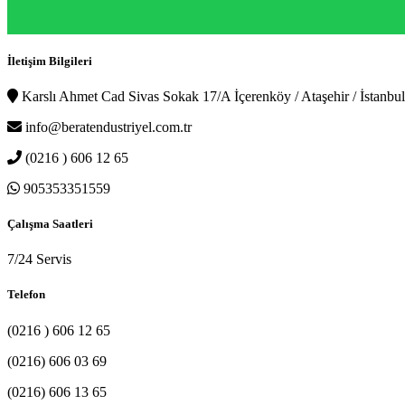
İletişim Bilgileri
Karslı Ahmet Cad Sivas Sokak 17/A İçerenköy / Ataşehir / İstanbul
info@beratendustriyel.com.tr
(0216 ) 606 12 65
905353351559
Çalışma Saatleri
7/24 Servis
Telefon
(0216 ) 606 12 65
(0216) 606 03 69
(0216) 606 13 65