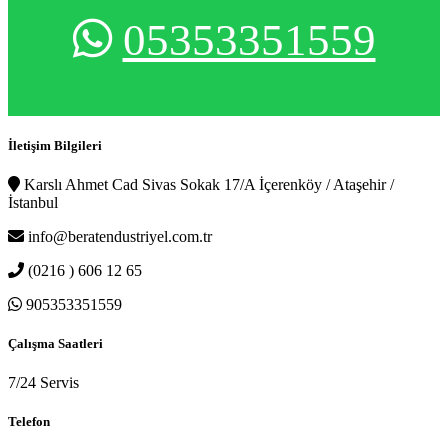
05353351559
İletişim Bilgileri
Karslı Ahmet Cad Sivas Sokak 17/A İçerenköy / Ataşehir /
İstanbul
info@beratendustriyel.com.tr
(0216 ) 606 12 65
905353351559
Çalışma Saatleri
7/24 Servis
Telefon