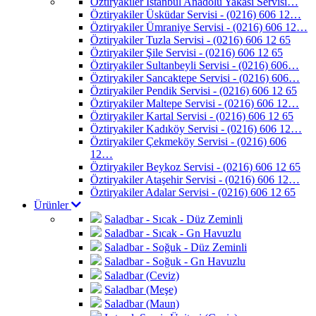
Öztiryakiler İstanbul Anadolu Yakası Servisi…
Öztiryakiler Üsküdar Servisi - (0216) 606 12…
Öztiryakiler Ümraniye Servisi - (0216) 606 12…
Öztiryakiler Tuzla Servisi - (0216) 606 12 65
Öztiryakiler Şile Servisi - (0216) 606 12 65
Öztiryakiler Sultanbeyli Servisi - (0216) 606…
Öztiryakiler Sancaktepe Servisi - (0216) 606…
Öztiryakiler Pendik Servisi - (0216) 606 12 65
Öztiryakiler Maltepe Servisi - (0216) 606 12…
Öztiryakiler Kartal Servisi - (0216) 606 12 65
Öztiryakiler Kadıköy Servisi - (0216) 606 12…
Öztiryakiler Çekmeköy Servisi - (0216) 606
12…
Öztiryakiler Beykoz Servisi - (0216) 606 12 65
Öztiryakiler Ataşehir Servisi - (0216) 606 12…
Öztiryakiler Adalar Servisi - (0216) 606 12 65
Ürünler
Saladbar - Sıcak - Düz Zeminli
Saladbar - Sıcak - Gn Havuzlu
Saladbar - Soğuk - Düz Zeminli
Saladbar - Soğuk - Gn Havuzlu
Saladbar (Ceviz)
Saladbar (Meşe)
Saladbar (Maun)