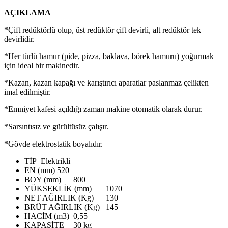
AÇIKLAMA
*Çift redüktörlü olup, üst redüktör çift devirli, alt redüktör tek
devirlidir.
*Her türlü hamur (pide, pizza, baklava, börek hamuru) yoğurmak
için ideal bir makinedir.
*Kazan, kazan kapağı ve karıştırıcı aparatlar paslanmaz çelikten
imal edilmiştir.
*Emniyet kafesi açıldığı zaman makine otomatik olarak durur.
*Sarsıntısız ve gürültüsüz çalışır.
*Gövde elektrostatik boyalıdır.
TİP
Elektrikli
EN (mm)
520
BOY (mm)
800
YÜKSEKLİK (mm)
1070
NET AĞIRLIK (Kg)
130
BRÜT AĞIRLIK (Kg)
145
HACİM (m3)
0,55
KAPASİTE
30 kg