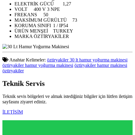
ELEKTRİK GÜCÜ
1,27
VOLT
400 V 3 NPE
FREKANS
50
MAKSİMUM GÜRÜLTÜ
73
KORUMA SINIFI
1 / IP54
ÜRÜN MENŞEİ
TURKEY
MARKA
ÖZTİRYAKİLER
Anahtar Kelimeler:
öztiryakiler 30 lt hamur yoğurma makinesi
öztiryakiler hamur yoğurma makinesi
öztiryakiler hamur makinesi
öztiryakiler
Teknik
Servis
Teknik sevis bölgeleri ve almak istediğiniz bilgiler için lütfen iletişim
sayfasını ziyaret ediniz.
İLETİŞİM