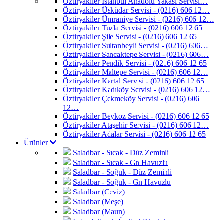
Öztiryakiler İstanbul Anadolu Yakası Servisi…
Öztiryakiler Üsküdar Servisi - (0216) 606 12…
Öztiryakiler Ümraniye Servisi - (0216) 606 12…
Öztiryakiler Tuzla Servisi - (0216) 606 12 65
Öztiryakiler Şile Servisi - (0216) 606 12 65
Öztiryakiler Sultanbeyli Servisi - (0216) 606…
Öztiryakiler Sancaktepe Servisi - (0216) 606…
Öztiryakiler Pendik Servisi - (0216) 606 12 65
Öztiryakiler Maltepe Servisi - (0216) 606 12…
Öztiryakiler Kartal Servisi - (0216) 606 12 65
Öztiryakiler Kadıköy Servisi - (0216) 606 12…
Öztiryakiler Çekmeköy Servisi - (0216) 606
12…
Öztiryakiler Beykoz Servisi - (0216) 606 12 65
Öztiryakiler Ataşehir Servisi - (0216) 606 12…
Öztiryakiler Adalar Servisi - (0216) 606 12 65
Ürünler
Saladbar - Sıcak - Düz Zeminli
Saladbar - Sıcak - Gn Havuzlu
Saladbar - Soğuk - Düz Zeminli
Saladbar - Soğuk - Gn Havuzlu
Saladbar (Ceviz)
Saladbar (Meşe)
Saladbar (Maun)