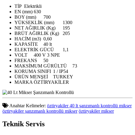
TİP
Elektrikli
EN (mm)
630
BOY (mm)
700
YÜKSEKLİK (mm)
1300
NET AĞIRLIK (Kg)
195
BRÜT AĞIRLIK (Kg)
205
HACİM (m3)
0,60
KAPASİTE
40 lt
ELEKTRİK GÜCÜ
1,1
VOLT
400 V 3 NPE
FREKANS
50
MAKSİMUM GÜRÜLTÜ
73
KORUMA SINIFI
1 / IP54
ÜRÜN MENŞEİ
TURKEY
MARKA
ÖZTİRYAKİLER
Anahtar Kelimeler:
öztiryakiler 40 lt şanzımanlı kontrollü mikser
öztiryakiler şanzımanlı kontrollü mikser
öztiryakiler mikser
Teknik
Servis