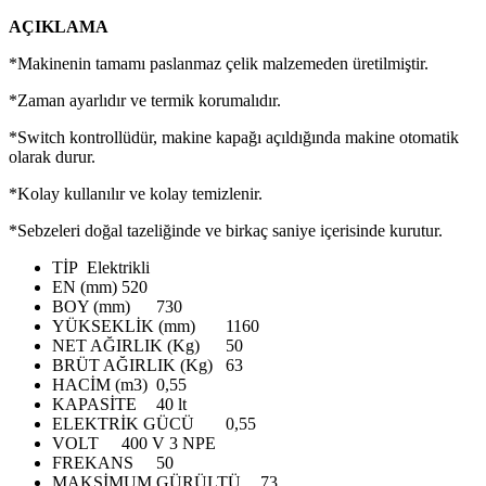
AÇIKLAMA
*Makinenin tamamı paslanmaz çelik malzemeden üretilmiştir.
*Zaman ayarlıdır ve termik korumalıdır.
*Switch kontrollüdür, makine kapağı açıldığında makine otomatik
olarak durur.
*Kolay kullanılır ve kolay temizlenir.
*Sebzeleri doğal tazeliğinde ve birkaç saniye içerisinde kurutur.
TİP
Elektrikli
EN (mm)
520
BOY (mm)
730
YÜKSEKLİK (mm)
1160
NET AĞIRLIK (Kg)
50
BRÜT AĞIRLIK (Kg)
63
HACİM (m3)
0,55
KAPASİTE
40 lt
ELEKTRİK GÜCÜ
0,55
VOLT
400 V 3 NPE
FREKANS
50
MAKSİMUM GÜRÜLTÜ
73