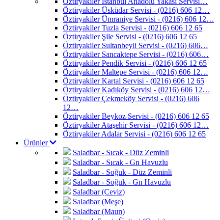
Öztiryakiler İstanbul Anadolu Yakası Servisi…
Öztiryakiler Üsküdar Servisi - (0216) 606 12…
Öztiryakiler Ümraniye Servisi - (0216) 606 12…
Öztiryakiler Tuzla Servisi - (0216) 606 12 65
Öztiryakiler Şile Servisi - (0216) 606 12 65
Öztiryakiler Sultanbeyli Servisi - (0216) 606…
Öztiryakiler Sancaktepe Servisi - (0216) 606…
Öztiryakiler Pendik Servisi - (0216) 606 12 65
Öztiryakiler Maltepe Servisi - (0216) 606 12…
Öztiryakiler Kartal Servisi - (0216) 606 12 65
Öztiryakiler Kadıköy Servisi - (0216) 606 12…
Öztiryakiler Çekmeköy Servisi - (0216) 606
12…
Öztiryakiler Beykoz Servisi - (0216) 606 12 65
Öztiryakiler Ataşehir Servisi - (0216) 606 12…
Öztiryakiler Adalar Servisi - (0216) 606 12 65
Ürünler
Saladbar - Sıcak - Düz Zeminli
Saladbar - Sıcak - Gn Havuzlu
Saladbar - Soğuk - Düz Zeminli
Saladbar - Soğuk - Gn Havuzlu
Saladbar (Ceviz)
Saladbar (Meşe)
Saladbar (Maun)