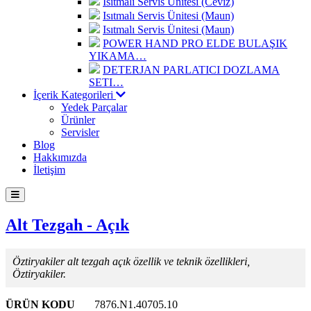
Isıtmalı Servis Ünitesi (Ceviz)
Isıtmalı Servis Ünitesi (Maun)
Isıtmalı Servis Ünitesi (Maun)
POWER HAND PRO ELDE BULAŞIK
YIKAMA…
DETERJAN PARLATICI DOZLAMA
SETI…
İçerik Kategorileri
Yedek Parçalar
Ürünler
Servisler
Blog
Hakkımızda
İletişim
Alt Tezgah - Açık
Öztiryakiler alt tezgah açık özellik ve teknik özellikleri,
Öztiryakiler.
ÜRÜN KODU
7876.N1.40705.10