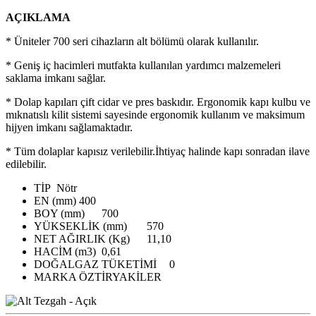
AÇIKLAMA
* Üniteler 700 seri cihazların alt bölümü olarak kullanılır.
* Geniş iç hacimleri mutfakta kullanılan yardımcı malzemeleri
saklama imkanı sağlar.
* Dolap kapıları çift cidar ve pres baskıdır. Ergonomik kapı kulbu ve
mıknatıslı kilit sistemi sayesinde ergonomik kullanım ve maksimum
hijyen imkanı sağlamaktadır.
* Tüm dolaplar kapısız verilebilir.İhtiyaç halinde kapı sonradan ilave
edilebilir.
TİP
Nötr
EN (mm)
400
BOY (mm)
700
YÜKSEKLİK (mm)
570
NET AĞIRLIK (Kg)
11,10
HACİM (m3)
0,61
DOĞALGAZ TÜKETİMİ
0
MARKA
ÖZTİRYAKİLER