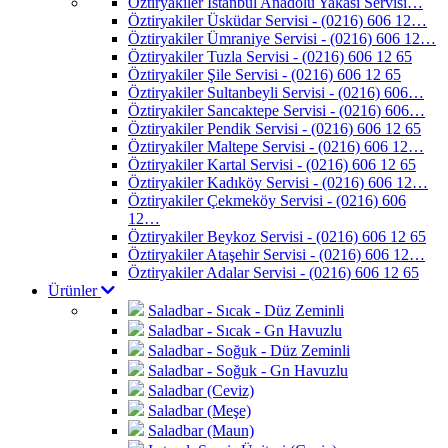
Öztiryakiler İstanbul Anadolu Yakası Servisi…
Öztiryakiler Üsküdar Servisi - (0216) 606 12…
Öztiryakiler Ümraniye Servisi - (0216) 606 12…
Öztiryakiler Tuzla Servisi - (0216) 606 12 65
Öztiryakiler Şile Servisi - (0216) 606 12 65
Öztiryakiler Sultanbeyli Servisi - (0216) 606…
Öztiryakiler Sancaktepe Servisi - (0216) 606…
Öztiryakiler Pendik Servisi - (0216) 606 12 65
Öztiryakiler Maltepe Servisi - (0216) 606 12…
Öztiryakiler Kartal Servisi - (0216) 606 12 65
Öztiryakiler Kadıköy Servisi - (0216) 606 12…
Öztiryakiler Çekmeköy Servisi - (0216) 606
12…
Öztiryakiler Beykoz Servisi - (0216) 606 12 65
Öztiryakiler Ataşehir Servisi - (0216) 606 12…
Öztiryakiler Adalar Servisi - (0216) 606 12 65
Ürünler
Saladbar - Sıcak - Düz Zeminli
Saladbar - Sıcak - Gn Havuzlu
Saladbar - Soğuk - Düz Zeminli
Saladbar - Soğuk - Gn Havuzlu
Saladbar (Ceviz)
Saladbar (Meşe)
Saladbar (Maun)