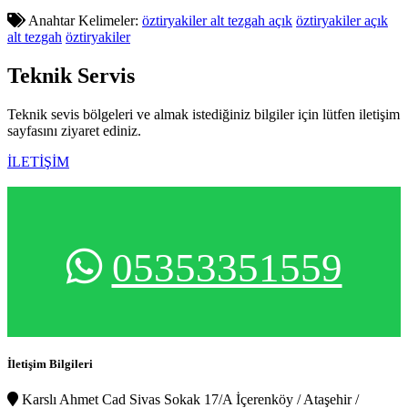
Anahtar Kelimeler:
öztiryakiler alt tezgah açık
öztiryakiler açık
alt tezgah
öztiryakiler
Teknik
Servis
Teknik sevis bölgeleri ve almak istediğiniz bilgiler için lütfen iletişim
sayfasını ziyaret ediniz.
İLETİŞİM
05353351559
İletişim Bilgileri
Karslı Ahmet Cad Sivas Sokak 17/A İçerenköy / Ataşehir /