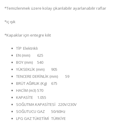
*Temizlenmek üzere kolay çıkarılabilir ayarlanabilir raflar
*iç ışık
*Kapaklar için entegre kilit
TİP
Elektrikli
EN (mm)
625
BOY (mm)
540
YÜKSEKLİK (mm)
905
TENCERE DERİNLİK (mm)
59
BRÜT AĞIRLIK (Kg)
675
HACİM (m3)
570
KAPASİTE
1.055
SOĞUTMA KAPASİTESİ
220V/230V
SOĞUTUCU GAZ
50/60Hz
LPG GAZ TÜKETİMİ
TÜRKİYE