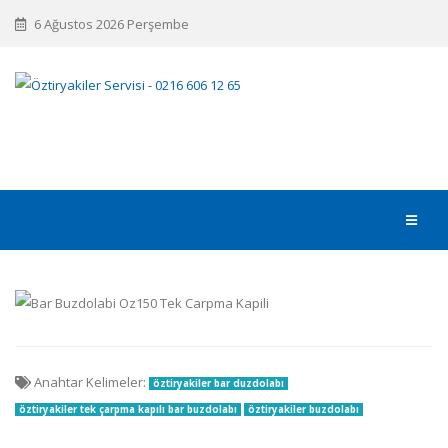
6 Ağustos 2026 Perşembe
Anahtar Kelimeler:
öztiryakiler bar duzdolabı
öztiryakiler tek çarpma kapılı bar buzdolabı
öztiryakiler buzdolabı