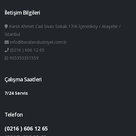
İletişim Bilgileri
Karslı Ahmet Cad Sivas Sokak 17/A İçerenköy / Ataşehir /
İstanbul
info@beratendustriyel.com.tr
(0216 ) 606 12 65
905353351559
Çalışma Saatleri
7/24 Servis
Telefon
(0216 ) 606 12 65