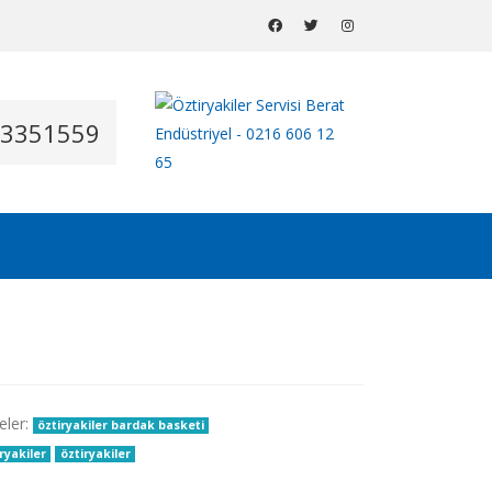
53351559
eler:
öztiryakiler bardak basketi
ryakiler
öztiryakiler