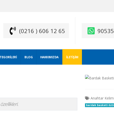
(0216 ) 606 12 65
9053
ATEGORILERI
BLOG
HAKKIMIZDA
İLETIŞIM
Anahtar Kelim
zellikleri.
bardak basketi özti