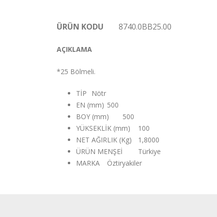
ÜRÜN KODU
8740.0BB25.00
AÇIKLAMA
*25 Bölmeli.
TİP
Nötr
EN (mm)
500
BOY (mm)
500
YÜKSEKLİK (mm)
100
NET AĞIRLIK (Kg)
1,8000
ÜRÜN MENŞEİ
Türkiye
MARKA
Öztiryakiler