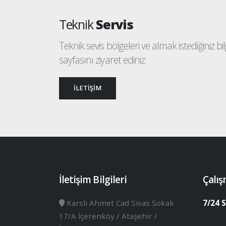
Teknik
Servis
Teknik sevis bölgeleri ve almak istediğiniz bilgi
sayfasını ziyaret ediniz.
İLETİŞİM
İletişim Bilgileri
Çalış
Karslı Ahmet Cad Sivas Sokak
7/24 S
17/A İçerenköy / Ataşehir /